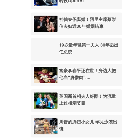
转投OpenAI
神仙眷侣离婚！阿里主席蔡崇
信夫妇近30年婚姻结束
19岁最年轻第一夫人 30年后出
任总统
富豪李春平还在世！身边人把
他当“唐僧肉”....
英国新首相夫人好酷！为流量
上过相亲节目
川普的胖妞小女儿 罕见泳装出
镜