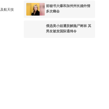
前秘书大爆和加州州长婚外情
涉及航天技
多次幽会
俄选美小姐遭肢解抛尸树林 其
男友被发国际通缉令