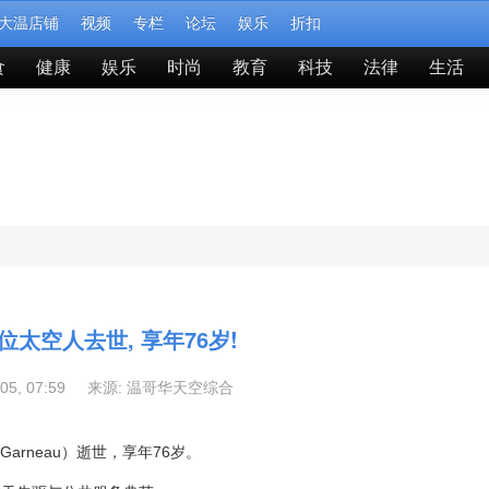
大温店铺
视频
专栏
论坛
娱乐
折扣
食
健康
娱乐
时尚
教育
科技
法律
生活
位太空人去世, 享年76岁!
-05, 07:59 来源:
温哥华天空综合
arneau）逝世，享年76岁。