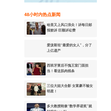
48小时内热点新闻
哈里又上风口浪尖！诉每日邮
报败诉 巨额诉讼费
爱泼斯坦“最爱的女人”，分了
上亿遗产
西班牙莱后不愧王室门面担
当！看这肌肉线条
三位大姐大合影 女富豪不输女
明星！
多大教授刚拿“数学界诺奖”就