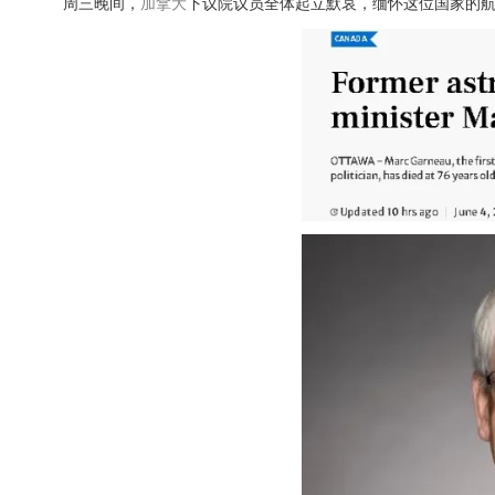
周三晚间，
加拿大
下议院议员全体起立默哀，缅怀这位国家的