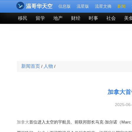
温哥华天空
信息版
流星版
流星文摘
新闻
移民
留学
地产
财经
时事
社会
美
新闻首页
人物
/
/
加拿大首
2025-06
加拿大
首位进入太空的宇航员、前联邦部长马克·加尔诺（Marc G