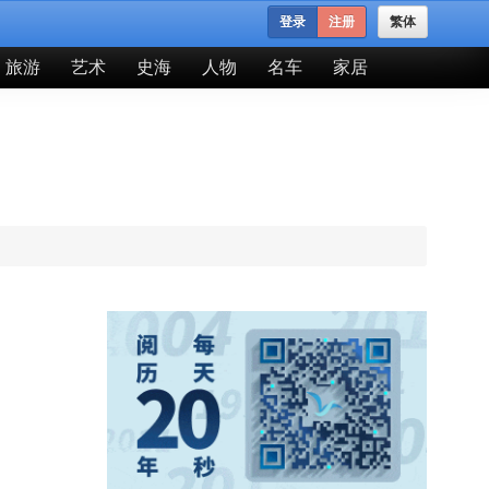
登录
注册
繁体
旅游
艺术
史海
人物
名车
家居