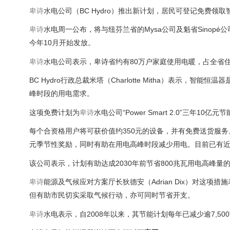
卑诗
水电公司（BC Hydro）推出新计划，居民可登记免费
卑诗
水电周一公布，将与纽芬兰省的Mysa公司及魁省Sino
今年10月开始发放。
卑诗
水电公司表示，卑诗省约有80万户家庭使用电暖，占全省
BC Hydro行政总裁米塔（Charlotte Mitha）表
峰时段的用电需求。
这项免费计划为
卑诗
水电公司“Power Smart 2.0”三
每个合资格用户将可获价值约350元的设备，并有免费送货服务。更
元季节性奖励，同时有助在用电高峰时段减少用电。目前已有近
该公司表示，计划有助达成2030年前节省800兆瓦用电高峰
卑诗
能源及气候应对方案厅长狄德安（Adrian Dix）对这项
但有助市民切实采取气候行动，亦可同时节省开支。
卑诗
水电表示，自2008年以来，其节能计划每年已减少逾7,5