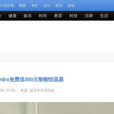
大温店铺
视频
专栏
论坛
娱乐
折扣
食
健康
娱乐
时尚
教育
科技
法律
生活
Hydro免费送350元智能恒温器
-08, 07:55 来源:
温哥华天空综合