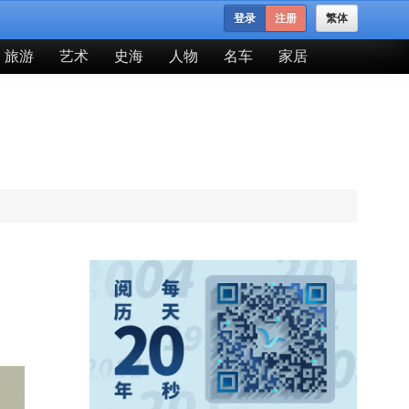
登录
注册
繁体
旅游
艺术
史海
人物
名车
家居