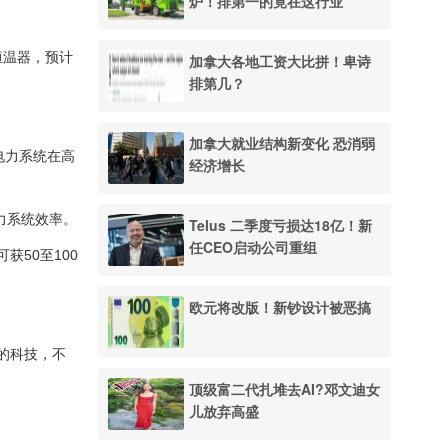
炉！排第一的竟在这行业
恒温器，预计
加拿大各地工资大比拼！卑诗
排第几？
加拿大就业结构新变化 恐消弱
体电力系统在高
经济增长
电力系统效率。
Telus 二季度亏损达18亿！新
任CEO启动公司重组
获50至100
。
欧元将改版！新钞设计被恶搞
的科技，不
顶级富二代扎堆去AI?邓文迪女
儿放弃高盛