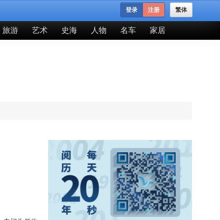
登录
注册
繁体
旅游
艺术
史海
人物
名车
家居