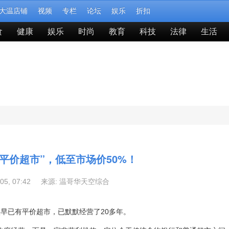
大温店铺
视频
专栏
论坛
娱乐
折扣
食
健康
娱乐
时尚
教育
科技
法律
生活
平价超市”，低至市场价50%！
-05, 07:42 来源:
温哥华天空综合
早已有平价超市，已默默经营了20多年。