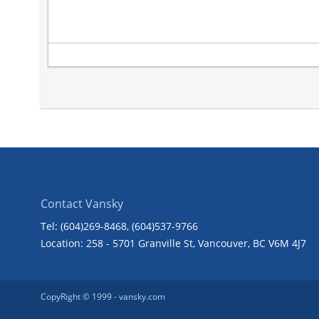
Contact Vansky
Tel: (604)269-8468
, (604)537-9766
Location: 258 - 5701 Granville St, Vancouver, BC V6M 4J7
CopyRight © 1999 -
vansky.com