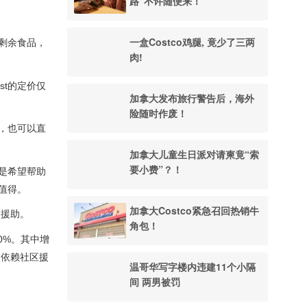
路”不许随便来！
一盒Costco鸡腿, 竟少了三两
剩余食品，
肉!
t的定价仅
加拿大发布旅行警告后，海外
险随时作废！
，也可以直
加拿大儿童生日派对请柬竟“索
要小费”？！
是希望帮助
值得。
加拿大Costco紧急召回热销牛
物援助。
角包！
80%。其中增
不依赖社区援
温哥华写字楼内违建11个小隔
间 两男被罚