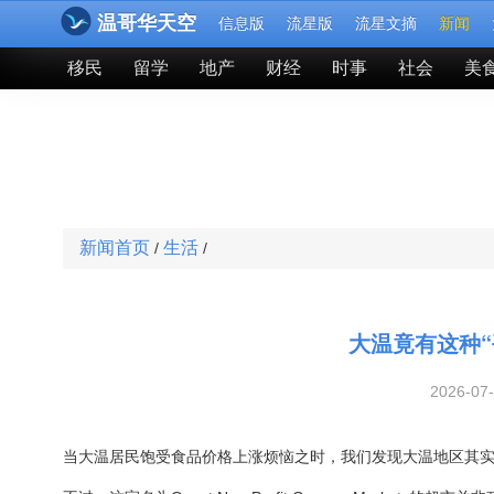
温哥华天空
信息版
流星版
流星文摘
新闻
移民
留学
地产
财经
时事
社会
美
新闻首页
生活
/
/
大温竟有这种“
2026-07
当大温居民饱受食品价格上涨烦恼之时，我们发现大温地区其实