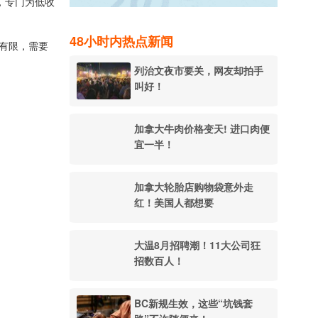
间，专门为低收
48小时内热点新闻
入有限，需要
列治文夜市要关，网友却拍手
叫好！
加拿大牛肉价格变天! 进口肉便
宜一半！
加拿大轮胎店购物袋意外走
红！美国人都想要
大温8月招聘潮！11大公司狂
招数百人！
BC新规生效，这些“坑钱套