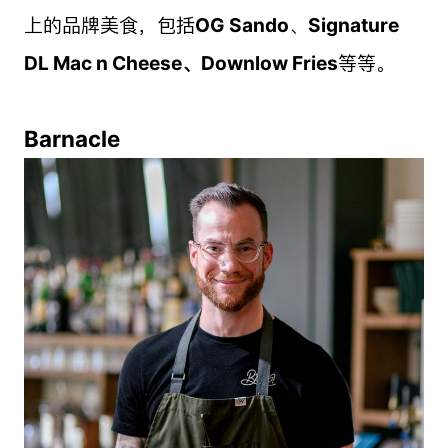
上的品牌美食，包括
OG Sando
、
Signature
DL Mac n Cheese、Downlow Fries
等等。
Barnacle