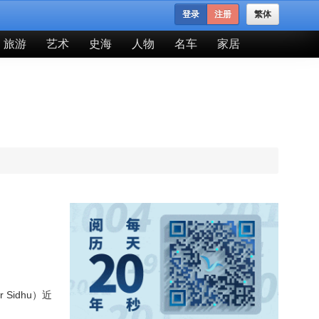
登录
注册
繁体
旅游
艺术
史海
人物
名车
家居
Sidhu）近