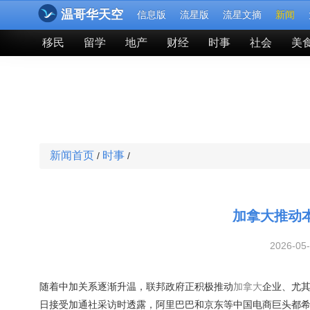
温哥华天空
信息版
流星版
流星文摘
新闻
移民
留学
地产
财经
时事
社会
美
新闻首页
时事
/
/
加拿大推动
2026-05
随着中加关系逐渐升温，联邦政府正积极推动
加拿大
企业、尤其
日接受加通社采访时透露，阿里巴巴和京东等中国电商巨头都