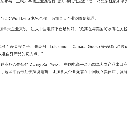
别参与，正助力本地企业准备好"更好地利用这些平台，将更多优质加拿
 Worldwide 紧密合作，为
加拿大
企业创造新机遇。
加拿大
企业来说，进入中国电商平台是利好。"尤其在与美国贸易存在关
品直接竞争。他举例，Lululemon、Canada Goose 等品牌已通
找准自身产品的切入点。"
a）印太区营销业务合作伙伴 Danny Xu 也表示，中国电商平台为加拿大农产品出
ldwide 为例，这些平台专注于跨境电商，让加拿大企业无需在中国设立实体店，