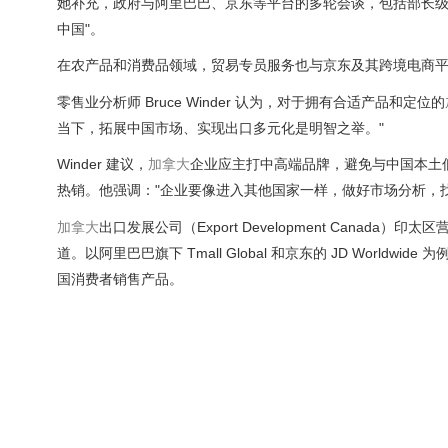
她补充，政府与阿里巴巴、京东等平台的多轮会谈，包括部长级
中国"。
在农产品和消费品领域，贸易专员服务也与京东及其跨境电商平台 JD
零售业分析师 Bruce Winder 认为，对于拥有合适产品和定位的
当下，拓展中国市场、实现出口多元化是明智之举。"
Winder 建议，
加拿大
企业应主打中高端品牌，避免与中国本土低价产
热销。他强调："企业要像进入其他国家一样，做好市场分析，
加拿大
出口发展公司（Export Development Canad
道。以阿里巴巴旗下 Tmall Global 和京东的 JD Wor
国消费者销售产品。