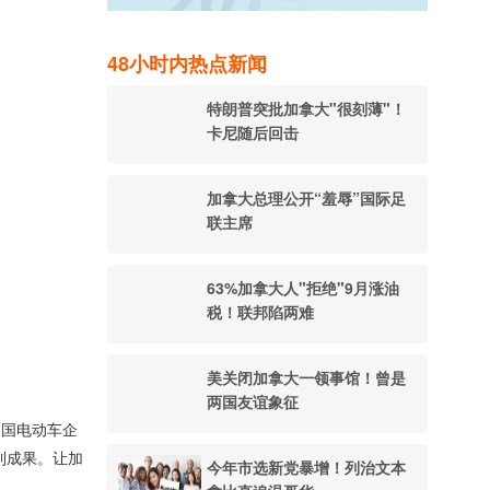
48小时内热点新闻
特朗普突批加拿大"很刻薄"！
卡尼随后回击
加拿大总理公开“羞辱”国际足
联主席
63%加拿大人"拒绝"9月涨油
税！联邦陷两难
美关闭加拿大一领事馆！曾是
两国友谊象征
中国电动车企
利成果。让加
今年市选新党暴增！列治文本