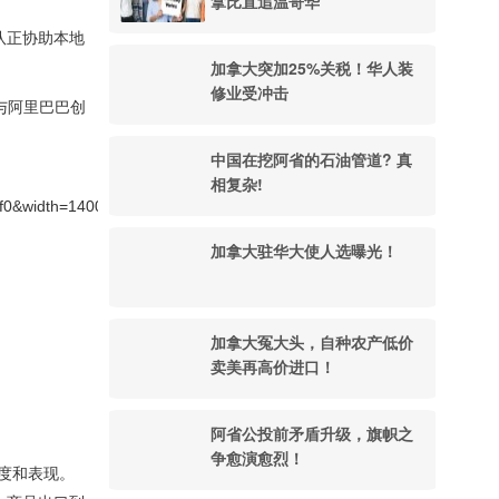
拿比直追温哥华
团队正协助本地
加拿大突加25%关税！华人装
修业受冲击
与阿里巴巴创
中国在挖阿省的石油管道? 真
相复杂!
加拿大驻华大使人选曝光！
加拿大冤大头，自种农产低价
卖美再高价进口！
阿省公投前矛盾升级，旗帜之
争愈演愈烈！
度和表现。