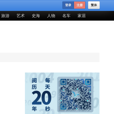
登录
注册
繁体
旅游
艺术
史海
人物
名车
家居