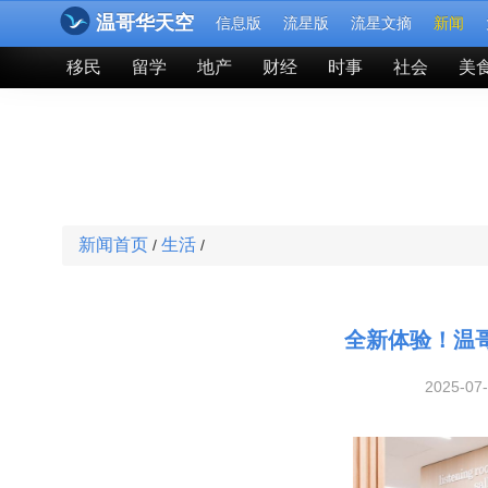
温哥华天空
信息版
流星版
流星文摘
新闻
移民
留学
地产
财经
时事
社会
美
新闻首页
生活
/
/
全新体验！温
2025-07