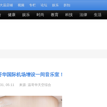
大温店铺
视频
专栏
论坛
娱乐
折扣
食
健康
娱乐
时尚
教育
科技
法律
生活
哥华国际机场增设一间音乐室！
-31, 05:11 来源:
温哥华天空综合