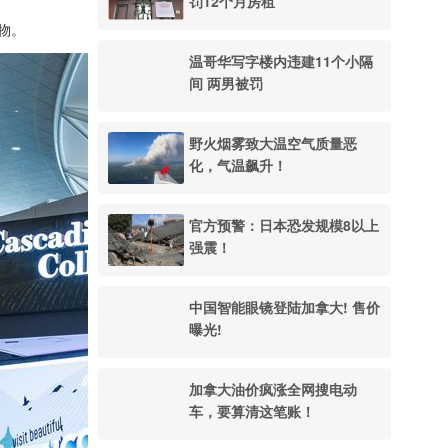
罚12个月房租
礼物。
温哥华写字楼内违建11个小隔
间 两男被罚
野火烟雾致大温空气质量恶
化，气温飙升！
官方预警：日本恐发规模8以上
强震！
中国智能眼镜登陆加拿大! 售价
曝光!
加拿大油价疯涨全网搜电动
车，要算清这笔账！