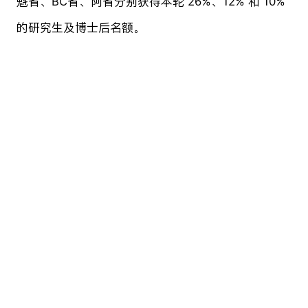
魁省、BC省、阿省分别获得本轮 26%、12% 和 10%
的研究生及博士后名额。