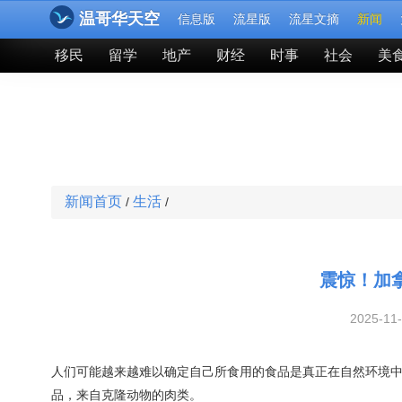
温哥华天空
信息版
流星版
流星文摘
新闻
移民
留学
地产
财经
时事
社会
美
新闻首页
生活
/
/
震惊！加
2025-11
人们可能越来越难以确定自己所食用的食品是真正在自然环境
品，来自克隆动物的肉类。