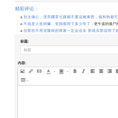
精彩评论：
a
別太擔心，漂亮國零元購都不要這種東西，猫和狗都
a
不就是人造肉嘛，党国都用了多少年了
-
更牛逼的僵尸
a
但那些不用克隆肉的商家一定会说名 那就买那说明了
标题:
内容: