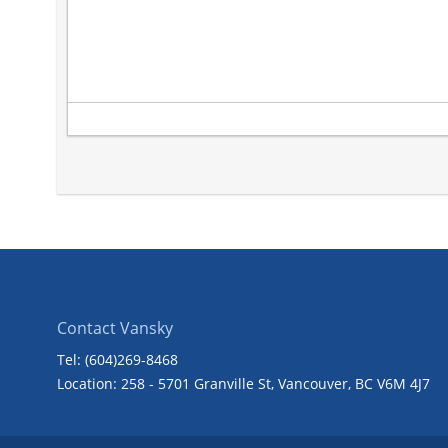
Contact Vansky
Tel: (604)269-8468
Location: 258 - 5701 Granville St, Vancouver, BC V6M 4J7