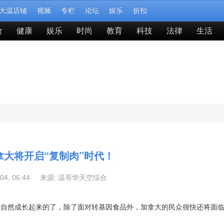
大温店铺
视频
专栏
论坛
娱乐
折扣
食
健康
娱乐
时尚
教育
科技
法律
生活
拿大将开启“复制肉”时代！
-04, 06:44 来源:
温哥华天空综合
中自然成长起来的了，除了面对转基因食品外，加拿大的民众很快还将面