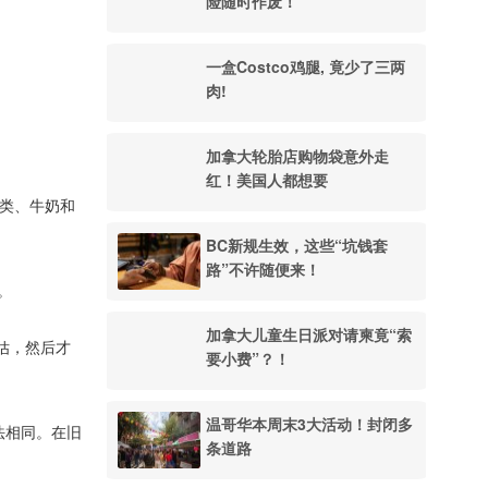
险随时作废！
一盒Costco鸡腿, 竟少了三两
肉!
加拿大轮胎店购物袋意外走
红！美国人都想要
肉类、牛奶和
BC新规生效，这些“坑钱套
路”不许随便来！
。
加拿大儿童生日派对请柬竟“索
估，然后才
要小费”？！
温哥华本周末3大活动！封闭多
法相同。在旧
条道路