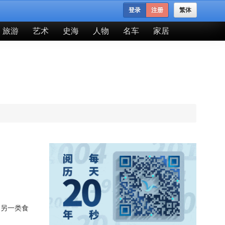
登录
注册
繁体
旅游
艺术
史海
人物
名车
家居
临另一类食