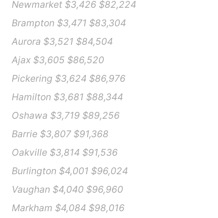
Newmarket $3,426 $82,224
Brampton $3,471 $83,304
Aurora $3,521 $84,504
Ajax $3,605 $86,520
Pickering $3,624 $86,976
Hamilton $3,681 $88,344
Oshawa $3,719 $89,256
Barrie $3,807 $91,368
Oakville $3,814 $91,536
Burlington $4,001 $96,024
Vaughan $4,040 $96,960
Markham $4,084 $98,016