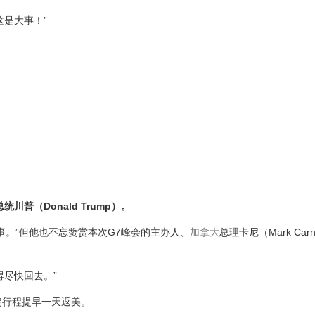
是大事！”
统川普（Donald Trump）。
事。”但他也不忘赞赏本次G7峰会的主办人、
加拿大
总理卡尼（Mark Car
得尽快回去。”
定行程提早一天返美。