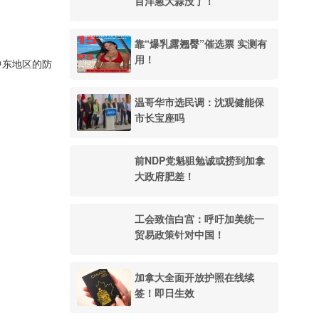
百洋葱大蒜没了！
靠“爆乳露翘臀”催选票 实测有
用！
中东地区的防
温哥华市选民调：沈观健能保
市长宝座吗
前NDP党魁驵勉诚或捞到加拿
大政府肥差！
工会致信白宫：呼吁加美统一
贸易政策针对中国！
加拿大全面开放护照在线续
签！即日生效