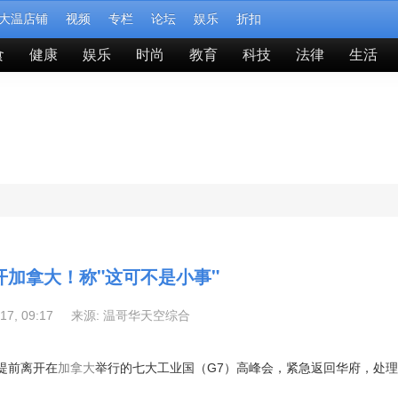
大温店铺
视频
专栏
论坛
娱乐
折扣
食
健康
娱乐
时尚
教育
科技
法律
生活
开加拿大！称"这可不是小事"
-17, 09:17 来源:
温哥华天空综合
日提前离开在
加拿大
举行的七大工业国（G7）高峰会，紧急返回华府，处理