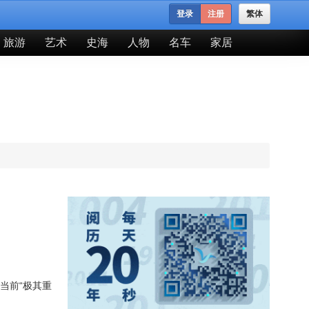
登录
注册
繁体
旅游
艺术
史海
人物
名车
家居
当前“极其重