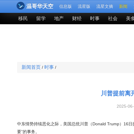
温哥华天空
信息版
流星版
流星文摘
新闻
移民
留学
地产
财经
时事
社会
美
新闻首页
时事
/
/
川普提前离
2025-06
中东情势持续恶化之际，美国总统川普（Donald Trump）16
要”的事务。