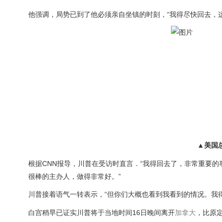
他强调，局势已到了他必须亲自坐镇的时刻，“我得尽快回去，这
▲美国总
根据CNN报导，川普在受访时直言．“我得回去了，非常重要的
很棒的主办人，做得非常好。”
川普接着语气一转表示，“但你们大概也看到我看到的情况。我
白宫稍早已证实川普将于当地时间16日晚间离开
加拿大
，比原