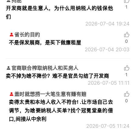
狗屁
1
开发商就是生意人，为什么用纳税人的钱保他
们
2026-07-04 19:24
省长的目的
0
不是保发展商，是买下做廉租屋
2026-07-04 20:03
官商联合榨取纳税人和买房人
1
卖不掉为啥不降价？难不是官员勾结了开发商
2026-07-05 11:11
盖时就想捞一大笔生意有赚有赔
0
卖得太贵和本地人收入不符合! .让市场自己去
调节，为啥要纳税人买单?找个冠冕堂皇的借
口,间接从中余利
2026-07-05 11:24