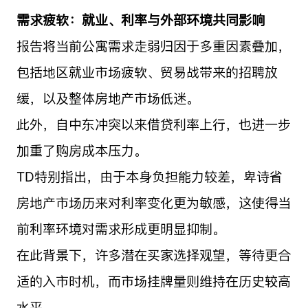
需求疲软：就业、利率与外部环境共同影响
报告将当前公寓需求走弱归因于多重因素叠加，
包括地区就业市场疲软、贸易战带来的招聘放
缓，以及整体房地产市场低迷。
此外，自中东冲突以来借贷利率上行，也进一步
加重了购房成本压力。
TD特别指出，由于本身负担能力较差，卑诗省
房地产市场历来对利率变化更为敏感，这使得当
前利率环境对需求形成更明显抑制。
在此背景下，许多潜在买家选择观望，等待更合
适的入市时机，而市场挂牌量则维持在历史较高
水平。