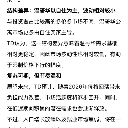
结构差异：温哥华以自住为主，波动相对较小
与投资者占比较高的多伦多市场不同，温哥华公
寓市场更多由自住买家主导。
TD认为，这一结构差异意味着温哥华需求基础
相对更稳定，因此市场波动性也相对较低，有助
于限制价格下行的幅度。
复苏可期，但节奏温和
展望未来，TD预计，随着2026年价格回落带来
负担能力改善，市场活跃度将逐步回升。同时，
在低迷期间积累的潜在需求也会逐渐释放。
不过，人口增长放缓以及就业市场疲弱，将在一