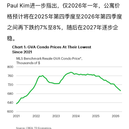
Paul Kim进一步指出，仅2026年一年，公寓价
格预计将在2025年第四季度至2026年第四季度
之间再下跌约7%至8%，随后在2027年逐步企
稳。