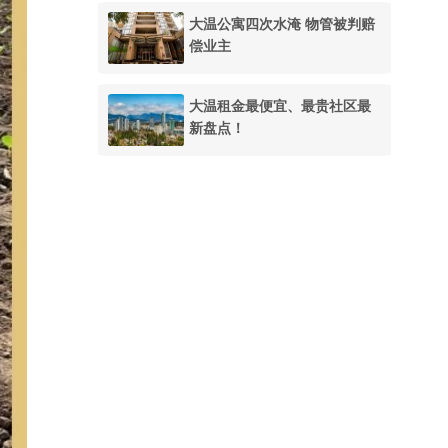
大温公寓四次水淹 物管被判赔
偿业主
大温租金最便宜、最贵社区最
新盘点！