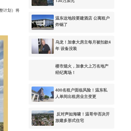
130万加元
重整计划）将
温东这地段要建酒店 公寓租户
炸锅了
乌龙！加拿大房主每月被扣款4
年 设备没装
楼市熄火，加拿大上万名地产
经纪离场！
400名租户面临风险！温东私
人单间出租房业主变更
反对声如海啸！温哥华否决开
放建多形式住宅