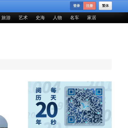
登录
注册
繁体
旅游
艺术
史海
人物
名车
家居