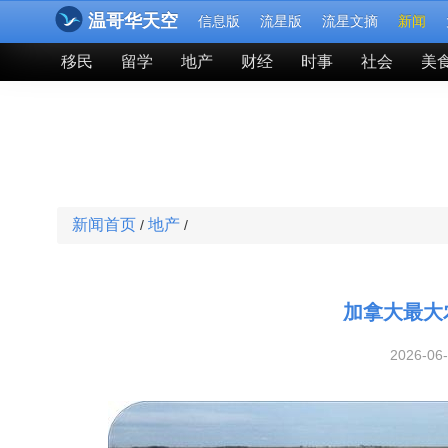
温哥华天空
信息版
流星版
流星文摘
新闻
移民
留学
地产
财经
时事
社会
美
新闻首页
地产
/
/
加拿大最大
2026-06