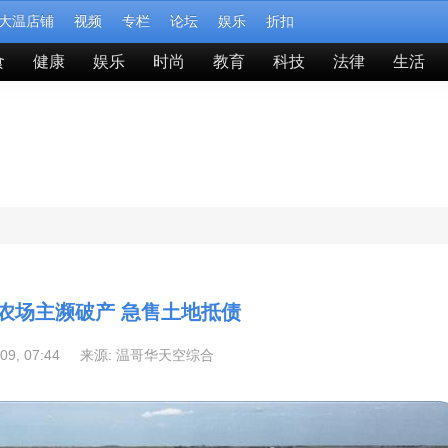
大温店铺
视频
专栏
论坛
娱乐
折扣
食
健康
娱乐
时尚
教育
科技
法律
生活
农场主濒破产 急售土地抵债
-09, 07:44 来源:
温哥华天空综合