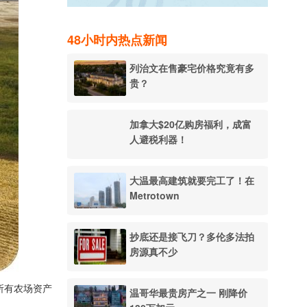
48小时内热点新闻
列治文在售豪宅价格究竟有多
贵？
加拿大$20亿购房福利，成富
人避税利器！
大温最高建筑就要完工了！在
Metrotown
抄底还是接飞刀？多伦多法拍
房源真不少
司所有农场资产
温哥华最贵房产之一 刚降价