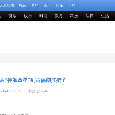
大温店铺
视频
专栏
论坛
娱乐
折扣
食
健康
娱乐
时尚
教育
科技
法律
生活
从“神颜童星”到古偶剧扛把子
6-06-03, 09:49 来源:
扒点半