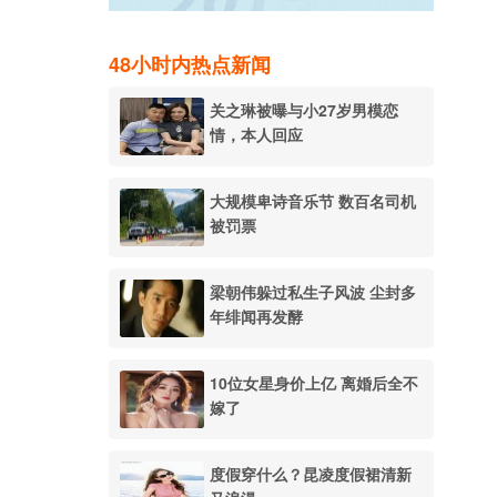
48小时内热点新闻
关之琳被曝与小27岁男模恋
情，本人回应
大规模卑诗音乐节 数百名司机
被罚票
梁朝伟躲过私生子风波 尘封多
年绯闻再发酵
10位女星身价上亿 离婚后全不
嫁了
度假穿什么？昆凌度假裙清新