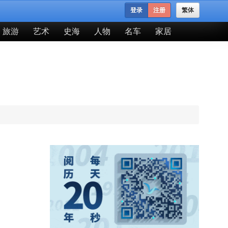
登录
注册
繁体
旅游
艺术
史海
人物
名车
家居