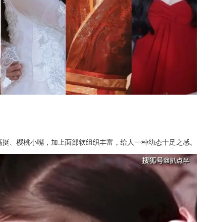
梁高挺、樱桃小嘴，加上面部软组织丰富，给人一种幼态十足之感。