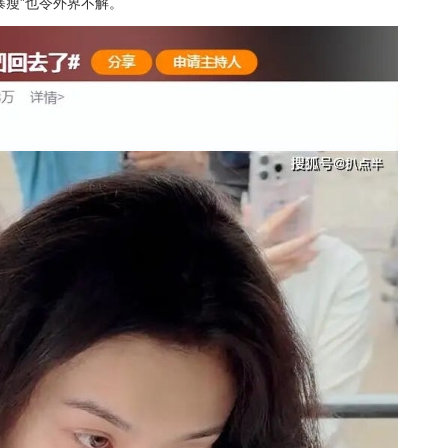
暴瘦”也令外界不解。