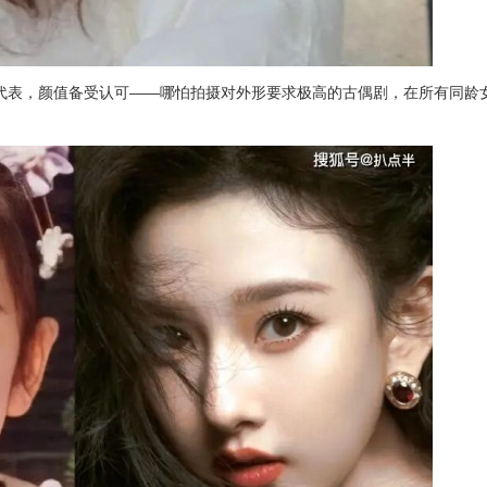
的代表，颜值备受认可——哪怕拍摄对外形要求极高的古偶剧，在所有同龄