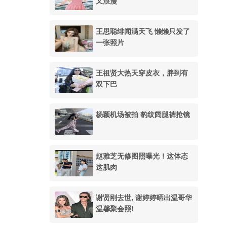
又浪漫
王思聪绯闻满天飞 懒懒只发了
一张照片
王祖贤大热天穿皮衣，胖到有
双下巴
杨颖机场被拍 豹纹阔腿裤抢镜
赵雅芝无修图照曝光！这体态
这肌肉
谢贤刚去世, 谢婷婷晒出温哥华
温馨聚会照!