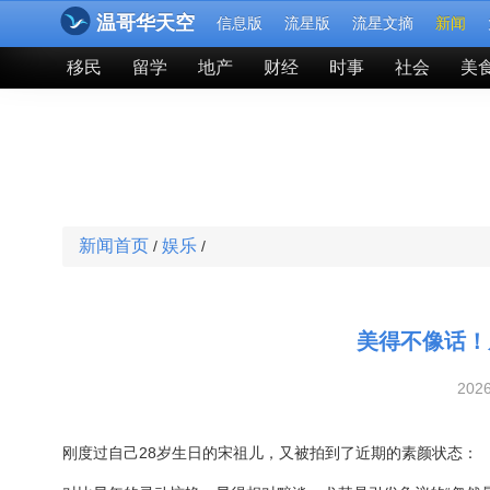
温哥华天空
信息版
流星版
流星文摘
新闻
移民
留学
地产
财经
时事
社会
美
新闻首页
娱乐
/
/
美得不像话！
202
刚度过自己28岁生日的宋祖儿，又被拍到了近期的素颜状态：