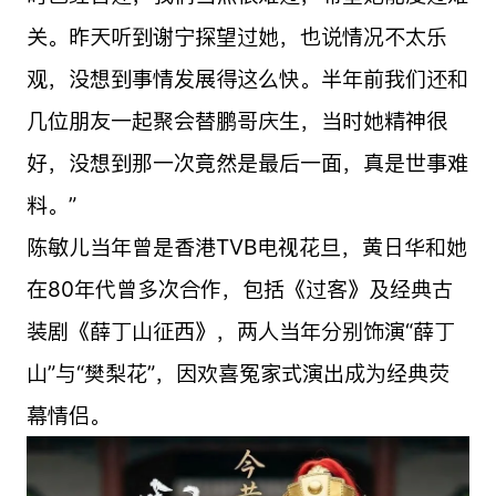
关。昨天听到谢宁探望过她，也说情况不太乐
观，没想到事情发展得这么快。半年前我们还和
几位朋友一起聚会替鹏哥庆生，当时她精神很
好，没想到那一次竟然是最后一面，真是世事难
料。”
陈敏儿当年曾是香港TVB电视花旦，黄日华和她
在80年代曾多次合作，包括《过客》及经典古
装剧《薛丁山征西》，两人当年分别饰演“薛丁
山”与“樊梨花”，因欢喜冤家式演出成为经典荧
幕情侣。