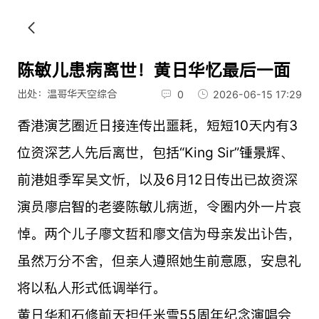
陈敏儿患病离世！黄日华忆最后一面
出处：温哥华天空综合
0
2026-06-15 17:29
香港演艺圈近日接连传出噩耗，短短10天内有3
位资深艺人先后离世，包括“King Sir”锺景辉、
前港姐季军吴文忻，以及6月12日传出已故资深
演员廖启智的老婆陈敏儿病逝，令圈内外一片哀
悼。两个儿子廖文哲和廖文信为母亲发出讣告，
虽然万分不舍，但亲人遵照她生前意愿，安息礼
将以私人形式低调举行。
黄日华和石修前天担任米雪55周年纪念演唱会