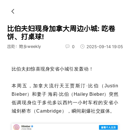
比伯夫妇现身加拿大周边小城: 吃卷
饼、打桌球!
出处：她乡weekly
0
2025-09-14 19:05
比伯夫妇惊喜现身安省小城
引发轰动！
本周五，
加拿大流行天王
贾斯汀·比伯（Justin
Bieber）
和妻子 海莉·比伯（Hailey Bieber）突然
低调现身位于
多伦多以西约一小时车程的
安省小
城剑桥市（Cambridge），
瞬间刷爆社交媒体。