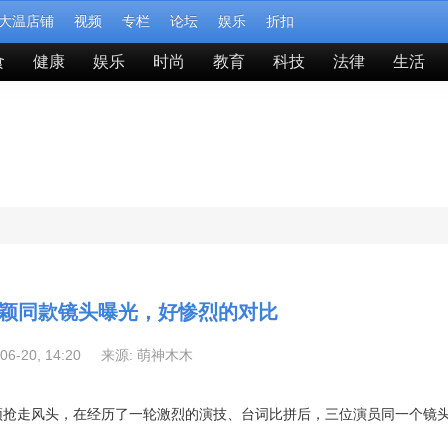
大温店铺
视频
专栏
论坛
娱乐
折扣
食
健康
娱乐
时尚
教育
科技
法律
生活
颖同款镜头曝光，好惨烈的对比
-06-20, 14:20 来源:
萌神木木
颖抢走风头，在经历了一轮激烈的演技、台词比拼后，三位演员同一个镜