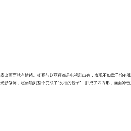
脸露出画面就有情绪。杨幂与赵丽颖都是电视剧出身，表现不如章子怡有
光影修饰，赵丽颖则整个变成了“发福的包子”，肿成了四方形，画面冲击