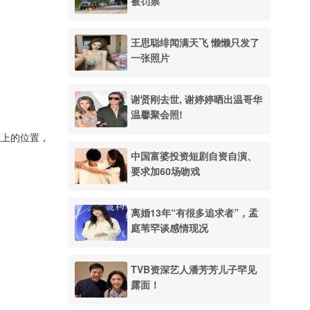
被罚票
王思聪绯闻满天飞 懒懒只发了
一张照片
谢贤刚去世, 谢婷婷晒出温哥华
温馨聚会照!
以上的位置，
中国富婆投资短剧自资自演、
要求加60场吻戏
离婚13年“有很多追求者”，孟
庭苇罕谈感情现况
TVB资深艺人潘芳芳儿子罕见
露面！