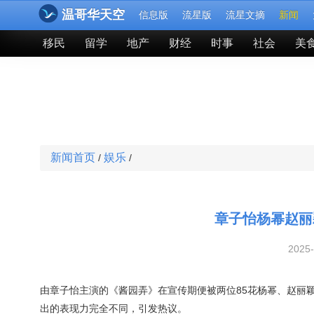
温哥华天空
信息版
流星版
流星文摘
新闻
移民
留学
地产
财经
时事
社会
美
新闻首页
娱乐
/
/
章子怡杨幂赵丽
2025
由章子怡主演的《酱园弄》在宣传期便被两位85花杨幂、赵丽
出的表现力完全不同，引发热议。