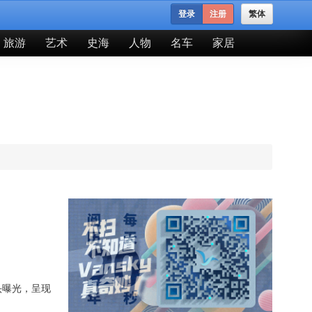
登录
注册
繁体
旅游
艺术
史海
人物
名车
家居
头曝光，呈现