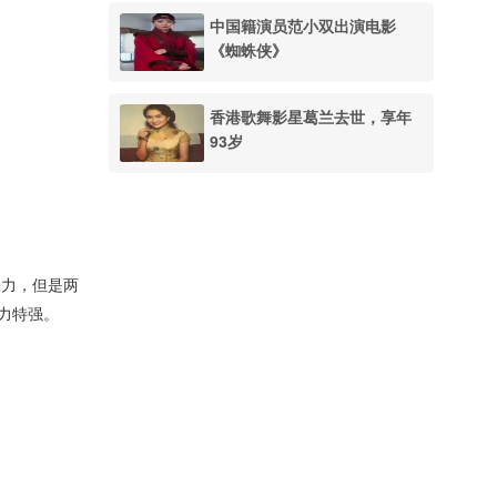
中国籍演员范小双出演电影
《蜘蛛侠》
香港歌舞影星葛兰去世，享年
93岁
张力，但是两
力特强。