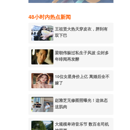
48小时内热点新闻
王祖贤大热天穿皮衣，胖到有
双下巴
梁朝伟躲过私生子风波 尘封多
年绯闻再发酵
10位女星身价上亿 离婚后全不
嫁了
赵雅芝无修图照曝光！这体态
这肌肉
大规模卑诗音乐节 数百名司机