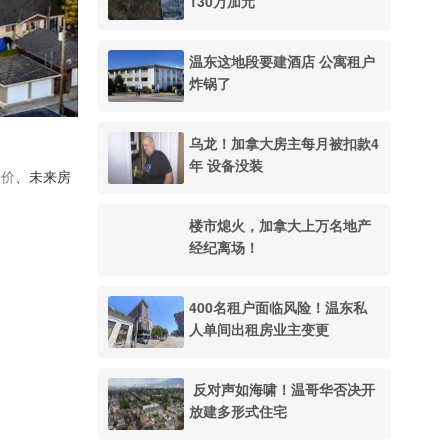
130万加元
温东这地段要建酒店 公寓租户
炸锅了
乌龙！加拿大房主每月被扣款4
年 设备没装
房价
、未来房
楼市熄火，加拿大上万名地产
经纪离场！
400名租户面临风险！温东私
人单间出租房业主变更
反对声如海啸！温哥华否决开
放建多形式住宅