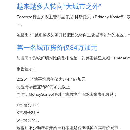
越来越多人转向“大城市之外”
Zoocasa行业关系主管布里塔尼·科斯托夫（Brittany Kostof
一。
她指出：“越来越多买家开始把目光转向主要城市以外的地区，
第一名城市房价仅34万加元
与
温哥华
形成鲜明对比的是排名第一的弗雷德里克顿（Frederict
报告显示：
2025年当地平均房价仅为344,467加元
比温哥华便宜约80万加元以上
同时，MoneySense预测当地房地产市场未来表现强劲：
1年增长10%
3年增长21%
5年增长74%
这也让不少购房者开始重新考虑是否继续留在高
房价
城市。