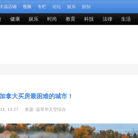
大温店铺
视频
专栏
论坛
娱乐
折扣
食
健康
娱乐
时尚
教育
科技
法律
生活
加拿大买房最困难的城市！
-11, 13:27 来源:
温哥华天空综合