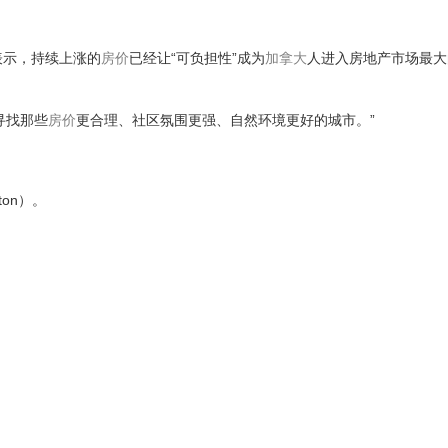
f）表示，持续上涨的
房价
已经让“可负担性”成为
加拿大
人进入房地产市场最大
寻找那些
房价
更合理、社区氛围更强、自然环境更好的城市。”
on）。