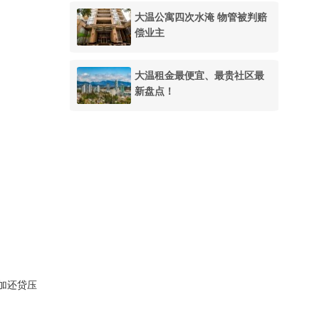
大温公寓四次水淹 物管被判赔
偿业主
大温租金最便宜、最贵社区最
新盘点！
增加还贷压