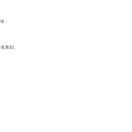
不佳：
名第32。