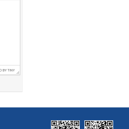
D BY 
TINY