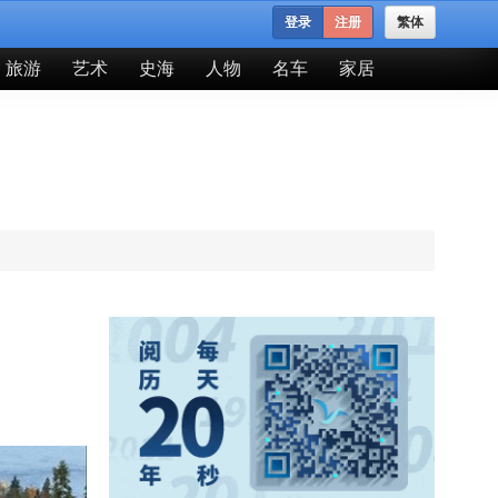
登录
注册
繁体
旅游
艺术
史海
人物
名车
家居