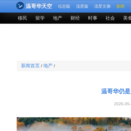
温哥华天空
信息版
流星版
流星文摘
新闻
移民
留学
地产
财经
时事
社会
美
新闻首页
地产
/
/
温哥华仍是
2026-05