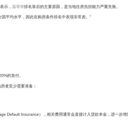
n）表示，
温哥华
排名靠后的主要原因，是当地住房负担能力严重失衡。
全国平均水平，因此在购房条件排名中表现非常差。”
。
20%的首付。
着购房者至少需要准备：
 Default Insurance），相关费用通常会直接计入贷款本金，进一步