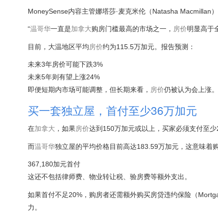
MoneySense内容主管娜塔莎·麦克米伦（Natasha Macmilla
“
温哥华
一直是
加拿大
购房门槛最高的市场之一，
房价
明显高于
目前，大温地区平均
房价
约为115.5万加元。报告预测：
未来3年房价可能下跌3%
未来5年则有望上涨24%
即便短期内市场可能调整，但长期来看，
房价
仍被认为会上涨
买一套独立屋，首付至少36万加元
在
加拿大
，如果
房价
达到150万加元或以上，买家必须支付至少
而
温哥华
独立屋的平均价格目前高达183.59万加元，这意味
367,180加元首付
这还不包括律师费、物业转让税、验房费等额外支出。
如果首付不足20%，购房者还需额外购买房贷违约保险（Mortgage
力。