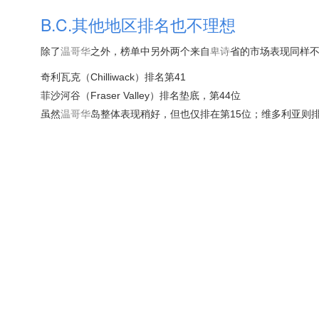
B.C.其他地区排名也不理想
除了
温哥华
之外，榜单中另外两个来自
卑诗
省的市场表现同样
奇利瓦克（Chilliwack）排名第41
菲沙河谷（Fraser Valley）排名垫底，第44位
虽然
温哥华
岛整体表现稍好，但也仅排在第15位；维多利亚则排