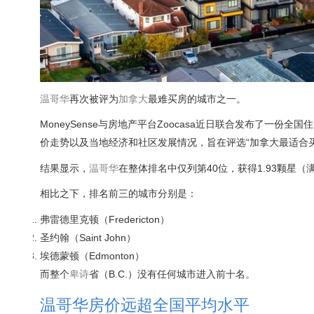
温哥华
再次被评为
加拿大
最难买房的城市之一。
MoneySense与房地产平台Zoocasa近日联合发布了一份全
价走势以及当地经济和社区发展情况，旨在评选“加拿大最适合
结果显示，
温哥华
在整体排名中仅列第40位，获得1.93颗星
相比之下，排名前三的城市分别是：
弗雷德里克顿（Fredericton）
圣约翰（Saint John）
埃德蒙顿（Edmonton）
而整个
卑诗
省（B.C.）没有任何城市进入前十名。
温哥华房价远超全国平均水平