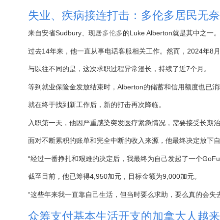
失业、疾病接连打击：多伦多居民无奈
来自安省Sudbury、现居
多伦多
的Luke Alberton就是其中之一
过去14年来，他一直从事电话客服相关工作。然而，2024年
与以往不同的是，这次求职过程异常漫长，持续了近7个月。
等到就业保险金发放结束时，Alberton的储蓄和信用额度
就在终于找到新工作后，新的打击再次降临。
入职第一天，他因严重感染突发医疗紧急情况，需要接受长期
面对不断累积的账单和完全中断的收入来源，他最终决定放下自尊
“经过一番挣扎和艰难的决定后，我最终为自己发起了一个GoFund
截至目前，他已筹得4,950加元，目标金额为9,000加元。
“这些年来我一直靠自己生活，但当时要么求助，要么真的会失去
众筹支付基本生活开支的加拿大人越来