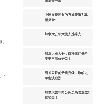
修业受冲击
中国在挖阿省的石油管道? 真
相复杂!
加拿大驻华大使人选曝光！
格。
加拿大冤大头，自种农产低价
卖美再高价进口！
阿省公投前矛盾升级，旗帜之
。”
争愈演愈烈！
加拿大去年向公务员高管发放2
亿奖金！