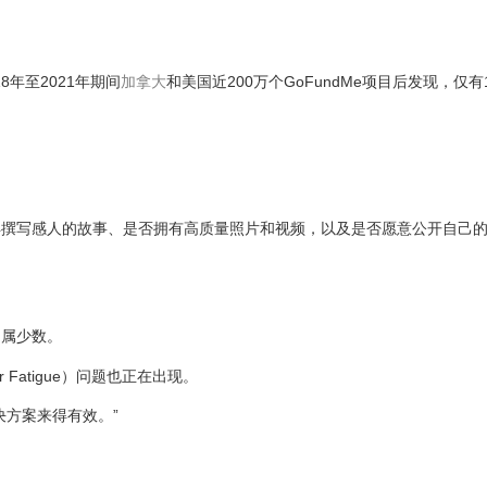
18年至2021年期间
加拿大
和美国近200万个GoFundMe项目后发现，仅有
得撰写感人的故事、是否拥有高质量照片和视频，以及是否愿意公开自己
仍属少数。
 Fatigue）问题也正在出现。
决方案来得有效。”