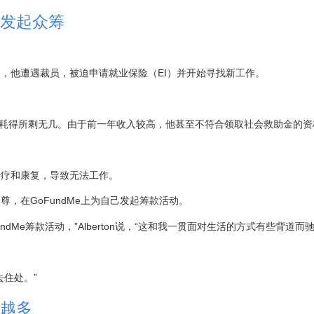
发起众筹
。
8月，他遭遇裁员，被迫申请就业保险（EI）并开始寻找新工作。
也已消耗得所剩无几。由于前一年收入较高，他甚至不符合领取社会救助金的资
治疗和康复，导致无法工作。
，在GoFundMe上为自己发起筹款活动。
Me筹款活动，”Alberton说，“这和我一贯面对生活的方式有些背道而驰
住处。”
越多