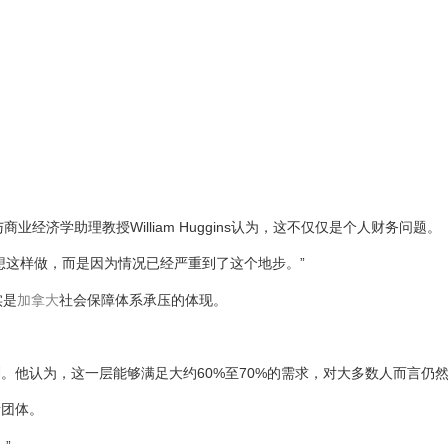
融与商业经济学助理教授William Huggins认为，这不仅仅是个人财务问题。
想这样做，而是因为情况已经严重到了这个地步。”
实是
加拿大
社会保障体系承压的体现。
。他认为，这一层能够满足大约60%至70%的需求，对大多数人而言仍
者团体。
”