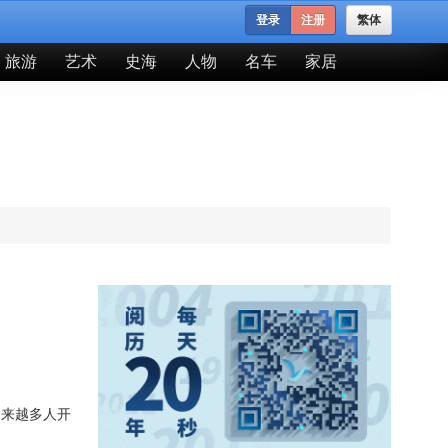
登录
注册
繁体
旅游
艺术
史海
人物
名车
家居
越来越多人开