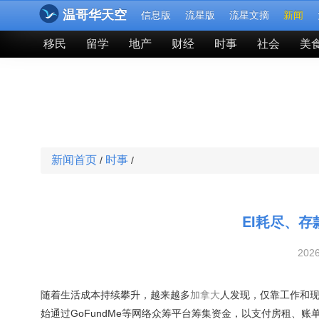
温哥华天空
信息版
流星版
流星文摘
新闻
移民
留学
地产
财经
时事
社会
美
新闻首页
时事
/
/
EI耗尽、存
202
随着生活成本持续攀升，越来越多
加拿大
人发现，仅靠工作和
始通过GoFundMe等网络众筹平台筹集资金，以支付房租、