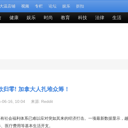
大温店铺
视频
专栏
论坛
娱乐
折扣
食
健康
娱乐
时尚
教育
科技
法律
生活
款归零! 加拿大人扎堆众筹！
6-06-16, 10:04 来源:
Reddit
现有社会福利体系已难以应对突如其来的经济打击。一项最新数据显示，
账单、医疗费用等基本生活开支。