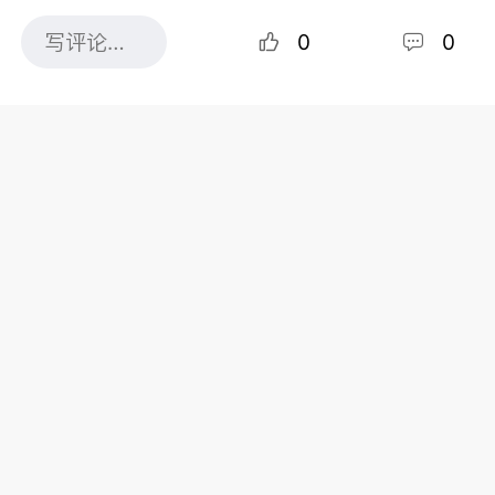
0
0
什么是高息储蓄账户？
高息储蓄账户（High-Interest Savings Account，简
称 HISA），指的是利率显著高于普通储蓄账户的银行