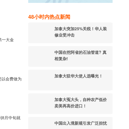
48小时内热点新闻
加拿大突加25%关税！华人装
修业受冲击
第一大金
中国在挖阿省的石油管道? 真
相复杂!
加拿大驻华大使人选曝光！
是以会费做为
加拿大冤大头，自种农产低价
卖美再高价进口！
到8月中旬就
中国出入境新规引发广泛担忧