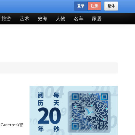
登录
注册
繁体
旅游
艺术
史海
人物
名车
家居
erres)警