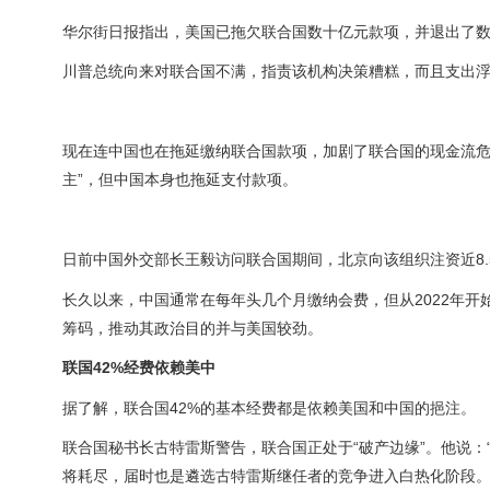
华尔街日报指出，美国已拖欠联合国数十亿元款项，并退出了
川普总统向来对联合国不满，指责该机构决策糟糕，而且支出浮
现在连中国也在拖延缴纳联合国款项，加剧了联合国的现金流危
主”，但中国本身也拖延支付款项。
日前中国外交部长王毅访问联合国期间，北京向该组织注资近8.
长久以来，中国通常在每年头几个月缴纳会费，但从2022年
筹码，推动其政治目的并与美国较劲。
联国42%经费依赖美中
据了解，联合国42%的基本经费都是依赖美国和中国的挹注。
联合国秘书长古特雷斯警告，联合国正处于“破产边缘”。他说：
将耗尽，届时也是遴选古特雷斯继任者的竞争进入白热化阶段