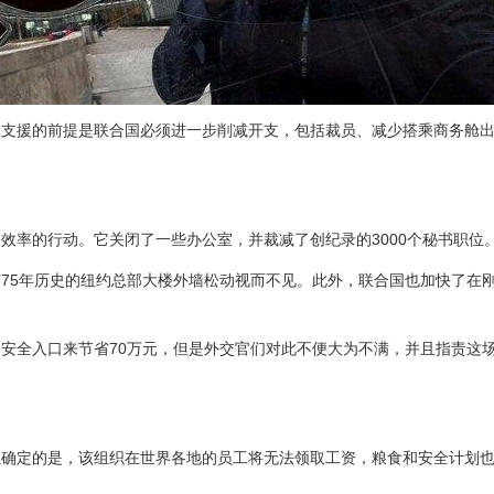
政支援的前提是联合国必须进一步削减开支，包括裁员、减少搭乘商务舱
效率的行动。它关闭了一些办公室，并裁减了创纪录的3000个秘书职位
75年历史的纽约总部大楼外墙松动视而不见。此外，联合国也加快了在
安全入口来节省70万元，但是外交官们对此不便大为不满，并且指责这
以确定的是，该组织在世界各地的员工将无法领取工资，粮食和安全计划