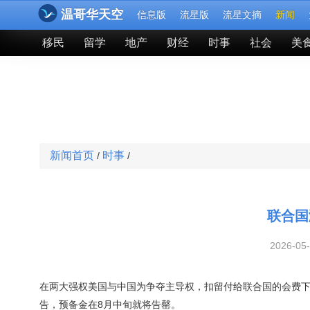
温哥华天空
信息版
流星版
流星文摘
新闻
移民
留学
地产
财经
时事
社会
美
新闻首页
时事
/
/
联合国
2026-05
在两大强权美国与中国为争夺主导权，扣留付给联合国的会费下，这个政
告，预备金在8月中旬就将告罄。