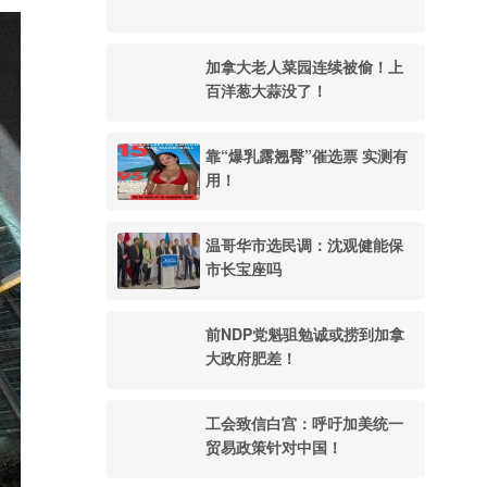
加拿大老人菜园连续被偷！上
百洋葱大蒜没了！
靠“爆乳露翘臀”催选票 实测有
用！
温哥华市选民调：沈观健能保
市长宝座吗
前NDP党魁驵勉诚或捞到加拿
大政府肥差！
工会致信白宫：呼吁加美统一
贸易政策针对中国！