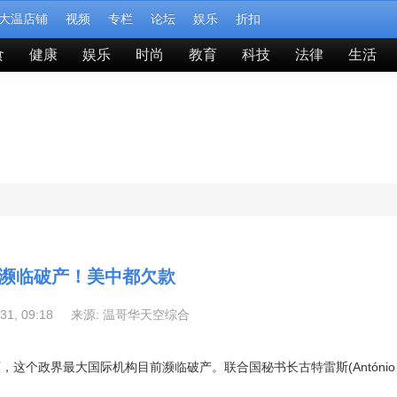
大温店铺
视频
专栏
论坛
娱乐
折扣
食
健康
娱乐
时尚
教育
科技
法律
生活
濒临破产！美中都欠款
-31, 09:18 来源:
温哥华天空综合
界最大国际机构目前濒临破产。联合国秘书长古特雷斯(António Gut