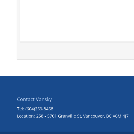
Contact Vansky
Tel: (604)269-8468
Location: 258 - 5701 Granville St, Vancouver, BC V6M 4J7