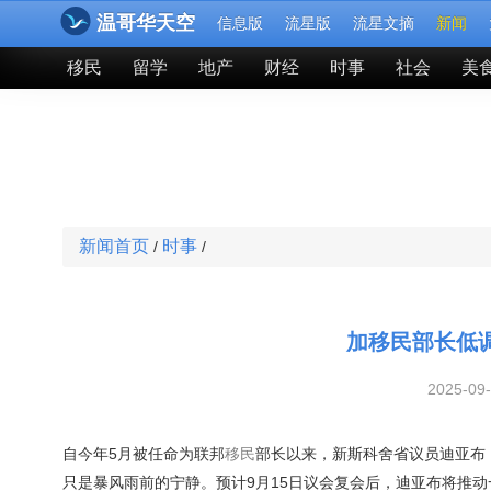
温哥华天空
信息版
流星版
流星文摘
新闻
移民
留学
地产
财经
时事
社会
美
新闻首页
时事
/
/
加移民部长低
2025-09
自今年5月被任命为联邦
移民
部长以来，新斯科舍省议员迪亚布（
只是暴风雨前的宁静。预计9月15日议会复会后，迪亚布将推动一系