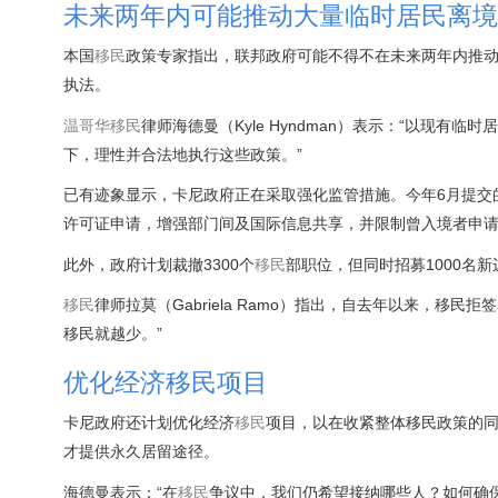
未来两年内可能推动大量临时居民离境
本国
移民
政策专家指出，联邦政府可能不得不在未来两年内推
执法。
温哥华
移民
律师海德曼（Kyle Hyndman）表示：“以现
下，理性并合法地执行这些政策。”
已有迹象显示，卡尼政府正在采取强化监管措施。今年6月提交
许可证申请，增强部门间及国际信息共享，并限制曾入境者申
此外，政府计划裁撤3300个
移民
部职位，但同时招募1000名
移民
律师拉莫（Gabriela Ramo）指出，自去年以来，
移民就越少。”
优化经济移民项目
卡尼政府还计划优化经济
移民
项目，以在收紧整体移民政策的同
才提供永久居留途径。
海德曼表示：“在
移民
争议中，我们仍希望接纳哪些人？如何确