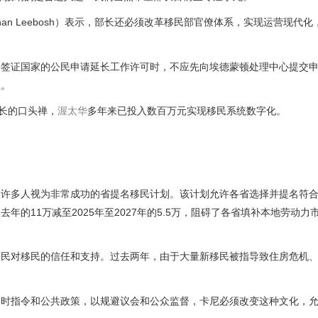
than Leebosh）表示，部长还必须改革移民部官僚体系，实现运营现代
要签证国家的公民申请延长工作许可时，不应先向埃德蒙顿处理中心提交
程。
长的口头禅，
渥太华
多年来已投入数百万元实现移民系统数字化。
被许多人视为非常成功的省提名移民计划。该计划允许各省选择并提名符
的11万减至2025年至2027年的5.5万，阻碍了各省填补本地劳动力
公民对移民的信任和支持。过去两年，由于大量新移民被指导致住房危机
临时指令和公共政策，以规避议会和公众监督，卡尼必须改变这种文化，