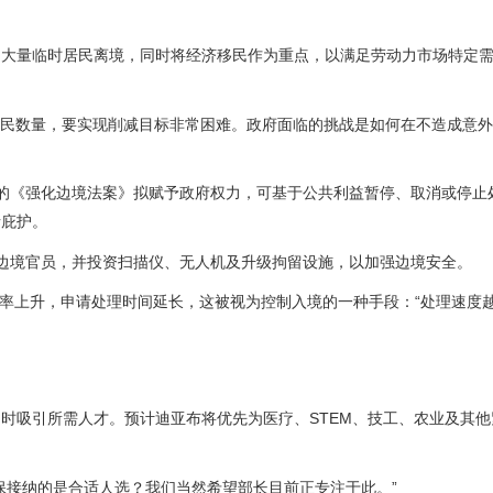
动大量临时居民离境，同时将经济移民作为重点，以满足劳动力市场特定
有临时居民数量，要实现削减目标非常困难。政府面临的挑战是如何在不造成意
的《强化边境法案》拟赋予政府权力，可基于公共利益暂停、取消或停止
请庇护。
新边境官员，并投资扫描仪、无人机及升级拘留设施，以加强边境安全。
移民拒签率上升，申请处理时间延长，这被视为控制入境的一种手段：“处理速度
时吸引所需人才。预计迪亚布将优先为医疗、STEM、技工、农业及其他
保接纳的是合适人选？我们当然希望部长目前正专注于此。”