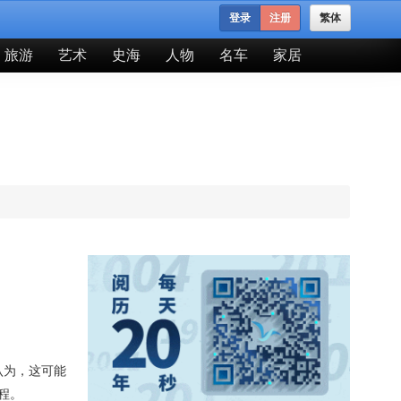
登录
注册
繁体
旅游
艺术
史海
人物
名车
家居
认为，这可能
程。