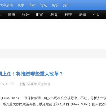
大温店铺
视频
专栏
论坛
娱乐
折扣
食
健康
娱乐
时尚
教育
科技
法律
生活
调上任！将推进哪些重大改革？
-15, 10:55 来源:
温哥华天空综合
Lena Diab）一直保持低调，鲜少出现在公众视野中。不过，分析人士
列重大移民政策调整，以延续前任部长米勒（Marc Miller）的未竟议