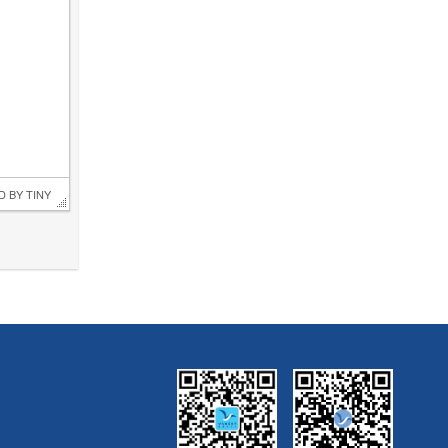
D BY 
TINY