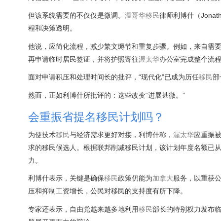
但该系统需要的不仅仅是微调。
温哥华
移民
律师利博什（Jona
程和决策透明。
他说，应简化流程，减少繁文缛节和重复步骤。例如，来自需
再申请临时居民签证，并将护照寄往
渥太华
办公室完成整个流
面对申请积压和处理时间长的批评，“现代化”已成为历任
移民
部
然而，正如利博什所批评的：这些改变“进展甚微。”
会重振省提名移民计划吗？
为使技术
移民
与经济需求更好对接，利博什称，
渥太华
应重振
求的移民候选人。根据联邦削减移民计划，该计划年度名额已从去年
力。
利博什表示，关键是确保
移民
政策仍能为
加拿大
服务，以重获
压和抑制工资增长，公民对移民的支持度有所下降。
专家还表示，自由党越来越多地利用
移民
部长的特别权力发布