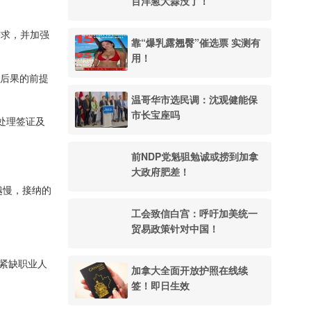
百洋葱大蒜没了！
需求，并加强
靠“爆乳露翘臀”催选票 实测有
用！
外后果的前提
温哥华市选民调：沈观健能保
市长宝座吗
处理签证及
前NDP党魁驵勉诚或捞到加拿
大政府肥差！
越慢，接纳的
工会致信白宫：呼吁加美统一
贸易政策针对中国！
紧缺职业人
加拿大全面开放护照在线续
签！即日生效