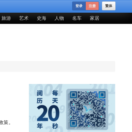
登录
注册
繁体
旅游
艺术
史海
人物
名车
家居
政策。