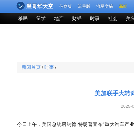
温哥华天空
信息版
流星版
流星文摘
新闻
移民
留学
地产
财经
时事
社会
美
新闻首页
时事
/
/
美加联手大转
2025-
今日上午，美国总统唐纳德·特朗普
宣布“重大汽车产业