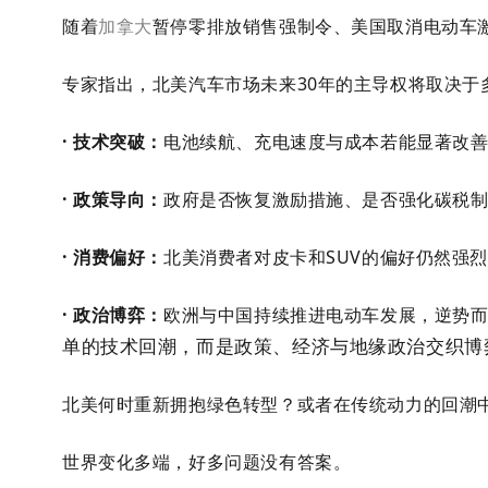
随着
加拿大
暂停零排放销售强制令、美国取消电动车激
专家指出，北美汽车市场
未来30年
的主导权将取决于
· 技术突破
：
电池续航、充电速度与成本若能显著改
· 政策导向
：
政府是否恢复激励措施、是否强化碳税
· 消费偏好
：
北美消费者对皮卡和SUV的偏好仍然强
· 政治博弈
：
欧洲与中国持续推进电动车发展，
逆势
单的技术回潮，而是政策、经济与地缘政治交织博
北美何时重新拥抱绿色转型？或者在传统动力的回潮
世界变化多端，好多问题没有答案。