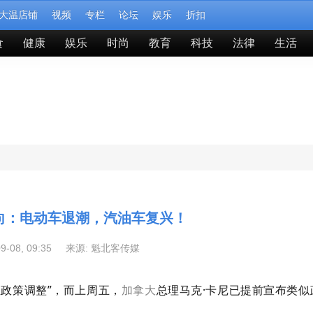
大温店铺
视频
专栏
论坛
娱乐
折扣
食
健康
娱乐
时尚
教育
科技
法律
生活
向：电动车退潮，汽油车复兴！
09-08, 09:35 来源:
魁北客传媒
政策调整”，
而上周五，
加拿大
总理马克·卡尼已提前宣布类似