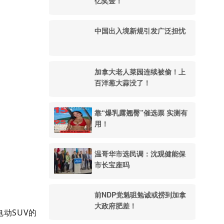
亿奖金！
中国出入境新规引发广泛担忧
加拿大老人菜园连续被偷！上
百洋葱大蒜没了！
靠“爆乳露翘臀”催选票 实测有
用！
温哥华市选民调：沈观健能保
市长宝座吗
前NDP党魁驵勉诚或捞到加拿
大政府肥差！
动SUV的