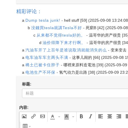
精彩评论：
a
Dump tesla junk!
-
hell stuff
[59] (2025-09-08 13:24:08
b
没錢買tesla就講Tesla不好
-
死窮B
[42] (2025-09-08
c
从来都不觉得tesla好的。
-
温哥华的房产很贵
[35
d
油价得降下来才行啊。
-
温哥华的房产很贵
[34
a
汽油车开了上百年是谁说取消就能消失的么
-
变来变去
a
电车油车车主两头不满
-
这事儿闹的
[66] (2025-09-08 1
a
稀土已被卡住脖子
-
哪裡來原料造電池
[39] (2025-09-09
a
电池生产不环保
-
氢气动力是出路
[38] (2025-09-09 23:2
标题:
内容: