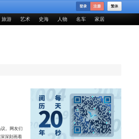
登录
注册
繁体
旅游
艺术
史海
人物
名车
家居
热议。网友们
纹深深刻画着