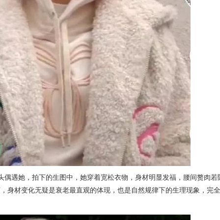
头偶遇她，拍下的生图中，她穿着宽松衣物，身材明显发福，腰间赘肉若
言，身材变化无疑是衰老最直观的体现，也是自然规律下的生理现象，完