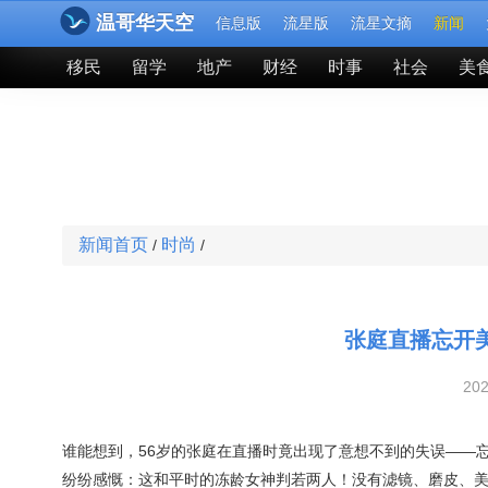
温哥华天空
信息版
流星版
流星文摘
新闻
移民
留学
地产
财经
时事
社会
美
新闻首页
时尚
/
/
张庭直播忘开
20
谁能想到，56岁的张庭在直播时竟出现了意想不到的失误——
纷纷感慨：这和平时的冻龄女神判若两人！没有滤镜、磨皮、