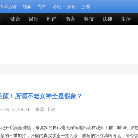
大温店铺
视频
专栏
论坛
娱乐
折扣
食
健康
娱乐
时尚
教育
科技
法律
生活
美颜！所谓不老女神全是假象？
26-05-16, 09:54 来源:
申虎
忘记开启美颜滤镜，最真实的自己毫无保留地出现在观众面前，瞬间引发
美颜的三重加持，张庭的真实状态一览无余：眼角的细纹清晰可见，法令