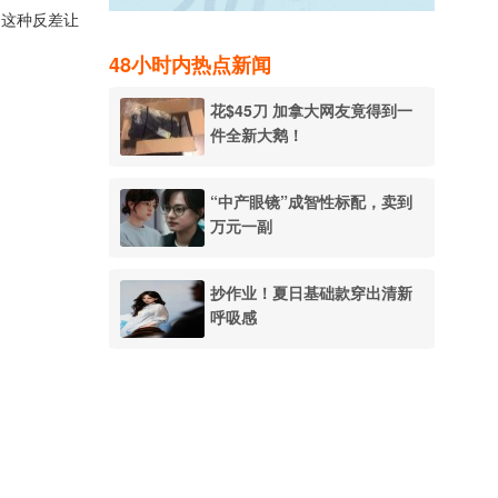
，这种反差让
48小时内热点新闻
花$45刀 加拿大网友竟得到一
件全新大鹅！
“中产眼镜”成智性标配，卖到
万元一副
抄作业！夏日基础款穿出清新
呼吸感