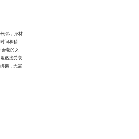
会松弛，身材
量时间和精
不会老的女
如坦然接受衰
龄绑架，无需