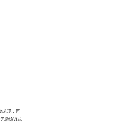
隐若现，再
全无需惊讶或