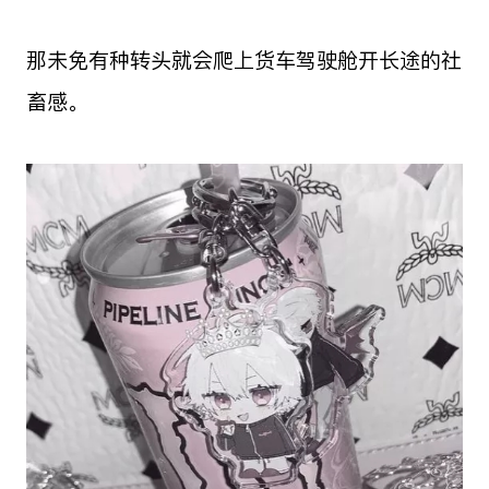
那未免有种转头就会爬上货车驾驶舱开长途的社
畜感。