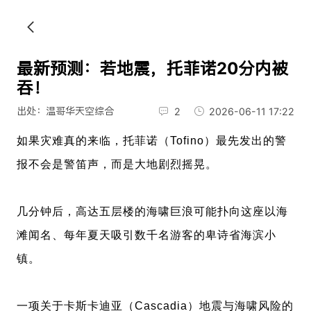
最新预测：若地震，托菲诺20分内被
吞！
出处：温哥华天空综合
2
2026-06-11 17:22
如果灾难真的来临，托菲诺（Tofino）最先发出的警
报不会是警笛声，而是大地剧烈摇晃。
几分钟后，高达五层楼的海啸巨浪可能扑向这座以海
滩闻名、每年夏天吸引数千名游客的卑诗省海滨小
镇。
一项关于卡斯卡迪亚（Cascadia）地震与海啸风险的