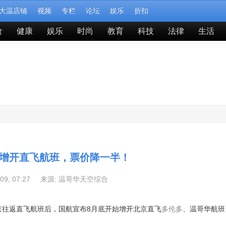
大温店铺
视频
专栏
论坛
娱乐
折扣
食
健康
娱乐
时尚
教育
科技
法律
生活
增开直飞航班，票价降一半！
-09, 07:27 来源:
温哥华天空综合
京往返直飞航班后，国航宣布8月底开始增开北京直飞
多伦多
、温哥华航班