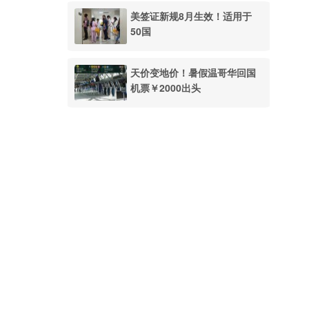
美签证新规8月生效！适用于
50国
天价变地价！暑假温哥华回国
机票￥2000出头