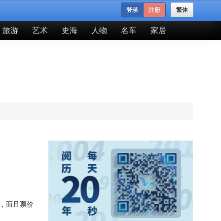
登录
注册
繁体
旅游
艺术
史海
人物
名车
家居
，而且票价