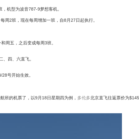
，机型为波音787-9梦想客机。
，每周2班，现在每周增加一班，自8月27日起执行。
一和周五，之后变成每周3班。
周二、四、六直飞。
/28号开始生效。
航班的机票了，以9月18日星期四为例，
多伦多
北京直飞往返票价为$14