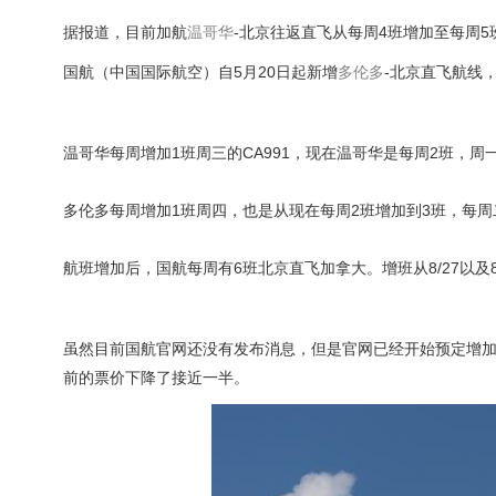
据报道，目前加航
温哥华
-北京往返直飞从每周4班增加至每周5班
国航（中国国际航空）自5月20日起新增
多伦多
-北京直飞航线
温哥华每周增加1班周三的CA991，现在温哥华是每周2班，周
多伦多每周增加1班周四，也是从现在每周2班增加到3班，每
航班增加后，国航每周有6班北京直飞加拿大。增班从8/27以及8
虽然目前国航官网还没有发布消息，但是官网已经开始预定增加
前的票价下降了接近一半。