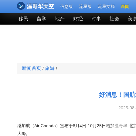
温哥华天空
信息版
流星版
流星文摘
新闻
移民
留学
地产
财经
时事
社会
美
新闻首页
旅游
/
/
好消息！国航
2025-08
继加航（Air Canada）宣布于8月4日-10月25日增加
温哥华
-北
大降。