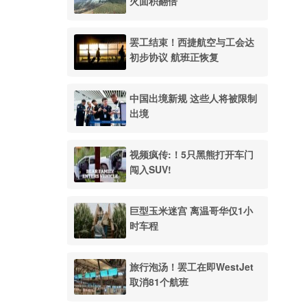
火面积翻倍
罢工结束！西捷航空与工会达
初步协议 航班正恢复
中国出境新规 这些人将被限制
出境
视频疯传:！5只黑熊打开车门
闯入SUV!
巨型玉米迷宫 离温哥华仅1小
时车程
旅行泡汤！罢工在即WestJet
取消81个航班