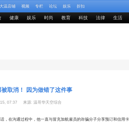
大温店铺
视频
专栏
论坛
娱乐
折扣
食
健康
娱乐
时尚
教育
科技
法律
生活
票被取消！ 因为做错了这件事
-15, 07:37 来源:
温哥华天空综合
电话，在沟通过程中，他一直与冒充加航雇员的诈骗分子分享预订和信用