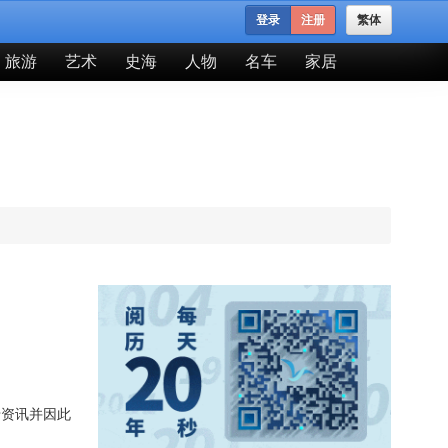
登录
注册
繁体
旅游
艺术
史海
人物
名车
家居
卡资讯并因此