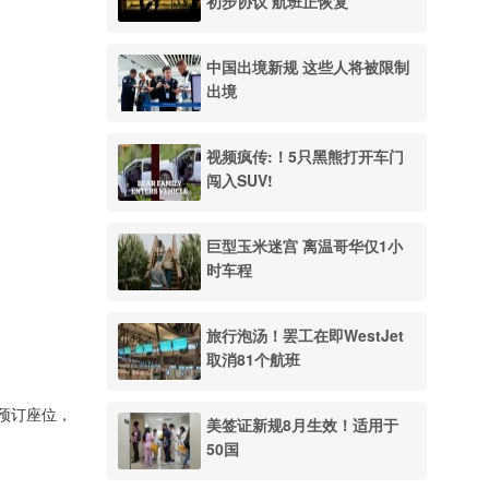
初步协议 航班正恢复
中国出境新规 这些人将被限制
出境
视频疯传:！5只黑熊打开车门
闯入SUV!
巨型玉米迷宫 离温哥华仅1小
时车程
旅行泡汤！罢工在即WestJet
取消81个航班
预订座位，
美签证新规8月生效！适用于
50国