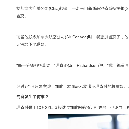
据
加拿大
广播公司(CBC)报道，一名来自新斯高沙省斯特拉顿(St
困惑。
而当他联系
加拿大
航空公司(Air Canada)时，就更加困
无法给予他退款。
“每一分钱都很重要，”理查逊(Jeff Richardson)说。“我们都
经过7个月反复交涉，加航于本周表示将退还理查逊的机票款。
究竟发生了何事？
理查逊是于10月22日直接透过加航网站预订机票的。他说自