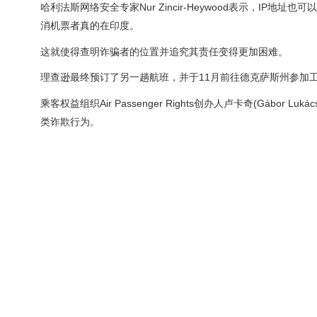
哈利法斯网络安全专家Nur Zincir-Heywood表示，I
消机票者真的在印度。
这就使得查明诈骗者的位置并追究其责任变得更加困难。
理查逊最终预订了另一趟航班，并于11月前往德克萨斯州参加
乘客权益组织Air Passenger Rights创办人卢卡奇(Gá
类诈欺行为。