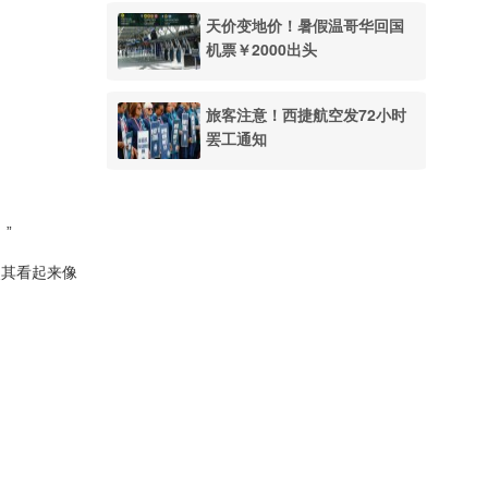
天价变地价！暑假温哥华回国
机票￥2000出头
旅客注意！西捷航空发72小时
罢工通知
”
使其看起来像