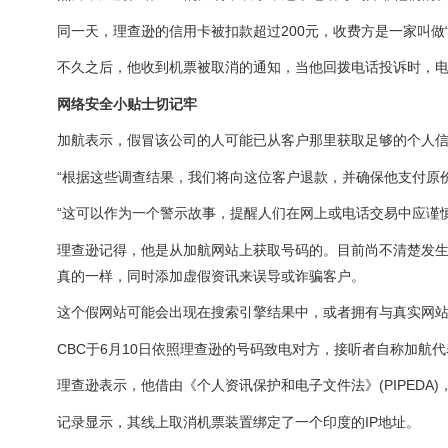
同一天，理查逊的信用卡被扣款超过200元，收费方是一家叫做“Air
不久之后，他收到机票被取消的通知，当他回拨电话投诉时，
网络安全小贴士切记牢
加航表示，假冒该公司的人可能已从客户那里获取足够的个人
“根据这些调查结果，我们将向这位客户退款，并确保他支付原
“这可以作为一个警示故事，提醒人们在网上或电话交易中应谨
理查逊记得，他是从加航网站上获取号码的。目前尚不清楚发
真的一样，同时添加虚假资讯来误导或诈骗客户。
这个假网站可能会出现在搜索引擎结果中，或者拥有与真实网
CBC于6月10日依照理查逊的号码致电对方，接听者自称加航
理查逊表示，他借由《个人资讯保护和电子文件法》(PIPEDA
记录显示，其线上取消机票装置绑定了一个印度的IP地址。