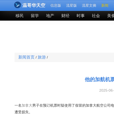
温哥华天空
信息版
流星版
流星文摘
新闻
移民
留学
地产
财经
时事
社会
美
新闻首页
旅游
/
/
他的加航机
2025-06
一名
加拿大
男子在预订机票时疑使用了假冒的加拿大航空公司
遭受损失。