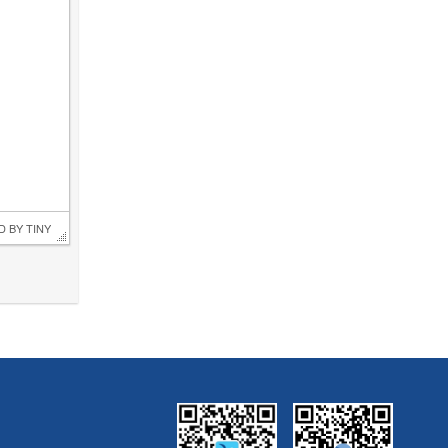
D BY 
TINY