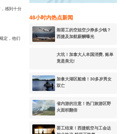
消时，感到十分
48小时内热点新闻
闹罢工的空姐空少挣多少钱？
西捷及加航薪酬曝光
价规定，他们
大坑！加拿大人本国消费, 账单
竟是美元!
加拿大湖区船难！30多岁男女
双亡
省内游的注意！热门旅游区野
火面积翻倍
罢工结束！西捷航空与工会达