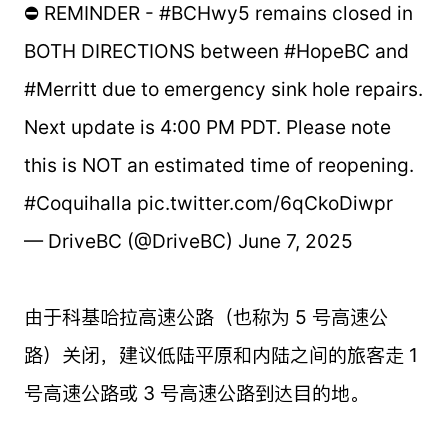
⛔️ REMINDER - #BCHwy5 remains closed in
BOTH DIRECTIONS between #HopeBC and
#Merritt due to emergency sink hole repairs.
Next update is 4:00 PM PDT. Please note
this is NOT an estimated time of reopening.
#Coquihalla pic.twitter.com/6qCkoDiwpr
— DriveBC (@DriveBC) June 7, 2025
由于科基哈拉高速公路（也称为 5 号高速公
路）关闭，建议低陆平原和内陆之间的旅客走 1
号高速公路或 3 号高速公路到达目的地。