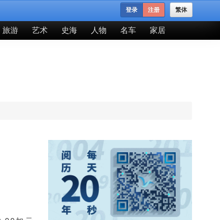
登录
注册
繁体
旅游
艺术
史海
人物
名车
家居