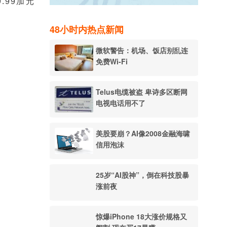
.99加元
48小时内热点新闻
微软警告：机场、饭店别乱连
免费Wi-Fi
Telus电缆被盗 卑诗多区断网
电视电话用不了
美股要崩？AI像2008金融海啸
信用泡沫
25岁“AI股神”，倒在科技股暴
涨前夜
惊爆iPhone 18大涨价规格又