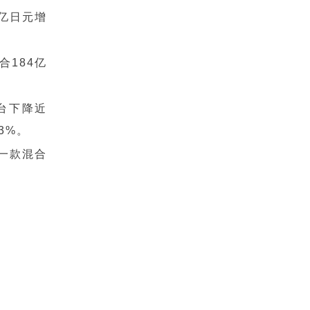
万亿日元增
合184亿
万台下降近
3%。
是一款混合