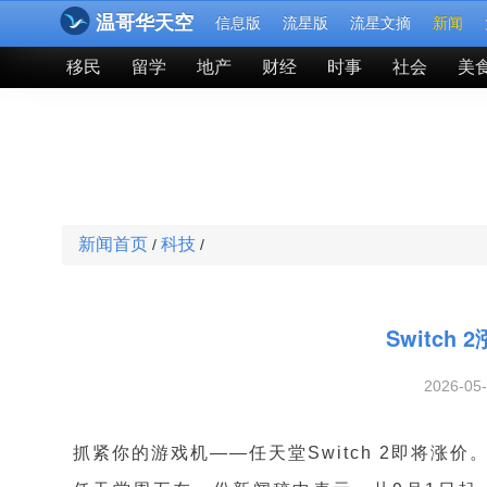
温哥华天空
信息版
流星版
流星文摘
新闻
移民
留学
地产
财经
时事
社会
美
新闻首页
科技
/
/
Switc
2026-05
抓紧你的游戏机——任天堂Switch 2即将涨价