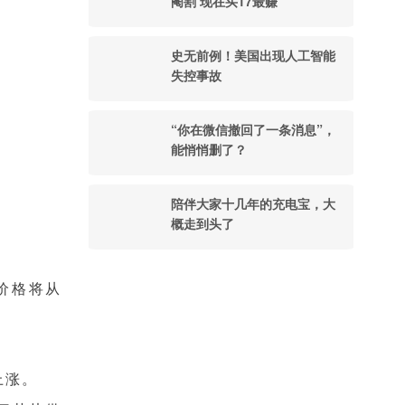
阉割 现在买17最赚
史无前例！美国出现人工智能
失控事故
“你在微信撤回了一条消息”，
能悄悄删了？
陪伴大家十几年的充电宝，大
概走到头了
的价格将从
上涨。