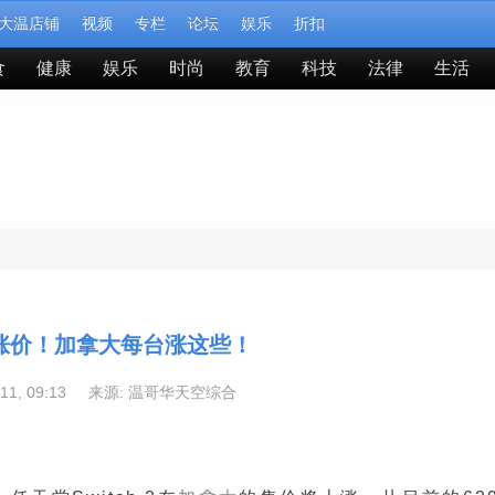
大温店铺
视频
专栏
论坛
娱乐
折扣
食
健康
娱乐
时尚
教育
科技
法律
生活
h 2涨价！加拿大每台涨这些！
-11, 09:13 来源:
温哥华天空综合
。