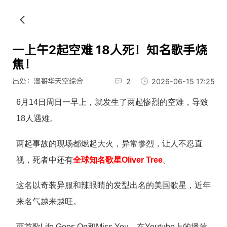
一上午2起空难 18人死！知名歌手烧
焦！
出处：温哥华天空综合
2
2026-06-15 17:25
6月14日周日一早上，就发生了两起惨烈的空难，导致
18人遇难。
两起事故的现场都燃起大火，异常惨烈，让人不忍直
视，死者中还有
全球知名歌星Oliver Tree
。
这名以奇装异服和辣眼睛的发型出名的美国歌星，近年
来名气越来越旺。
两首歌Life Goes On和Miss You，在Youtube上的播放