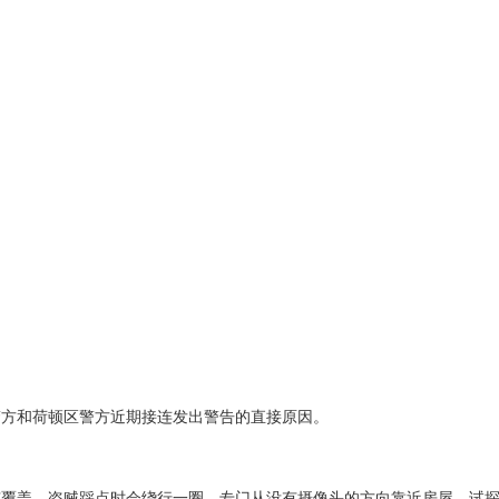
警方和荷顿区警方近期接连发出警告的直接原因。
有覆盖。盗贼踩点时会绕行一圈，专门从没有摄像头的方向靠近房屋，试