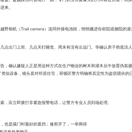
方进来。
相机（Trail camera）连同外接电池组，悄悄藏进你前院或侧院的
几点出门上班、几点关灯睡觉、周末有没有出远门。等确认房子彻底没人
开警告，确认嫌疑人正是用这种方式在住户物业的树木和灌木丛中放置伪装
中发现了类似设备，镜头直对邻居住宅，荷顿区警方明确将其定性为盗窃团伙的
线索，应立即拨打非紧急报警电话，让警方专业人员到场处理。
处，也是撬门时最好的遮挡；修剪开了，一举两得
下有没有外来物品