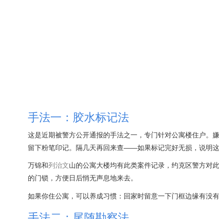
手法一：胶水标记法
这是近期被警方公开通报的手法之一，专门针对公寓楼住户。嫌
留下粉笔印记。隔几天再回来查——如果标记完好无损，说明
万锦和
列治文
山的公寓大楼均有此类案件记录，约克区警方对此
的门锁，方便日后悄无声息地来去。
如果你住公寓，可以养成习惯：回家时留意一下门框边缘有没
手法二：尾随勘察法