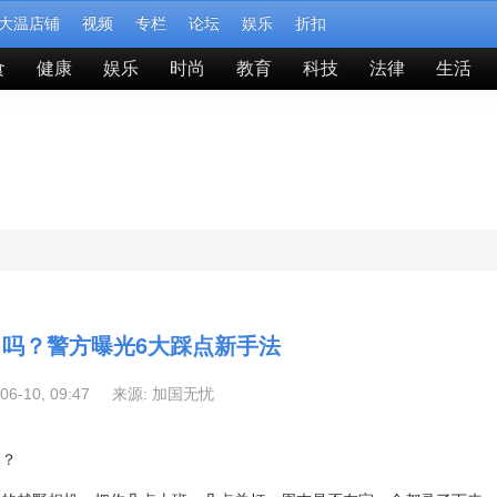
大温店铺
视频
专栏
论坛
娱乐
折扣
食
健康
娱乐
时尚
教育
科技
法律
生活
吗？警方曝光6大踩点新手法
-06-10, 09:47 来源:
加国无忧
天？