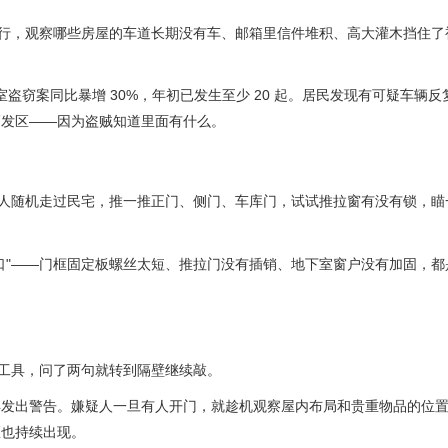
慢行，观察哪些房屋的车道长期没有车、邮箱里信件堆积、高大灌木挡住了
rk 今年入室盗窃案同比暴增 30%，年初已发生至少 20 起。居民发现有可疑车辆
高发区——因为盗贼知道里面有什么。
疑人随机走过民宅，推一推正门、侧门、车库门，试试推拉窗有没有锁，瞄
口"——门框固定板螺丝太短、推拉门没有插销、地下室窗户没有加固，都
何工具，问了两句就转到隔壁继续敲。
年发出警告。嫌疑人一旦有人开门，就趁机观察屋内布局和贵重物品的位
区也持续出现。