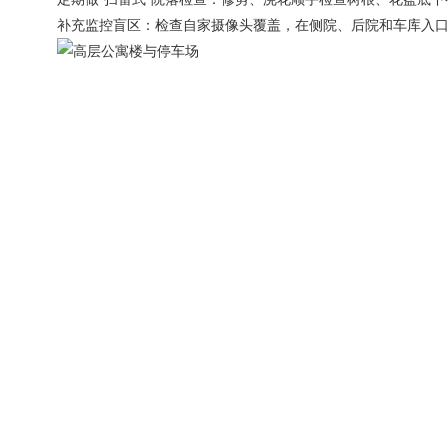
补充监控盲区：检查自家摄像头覆盖，在侧院、后院和车库入