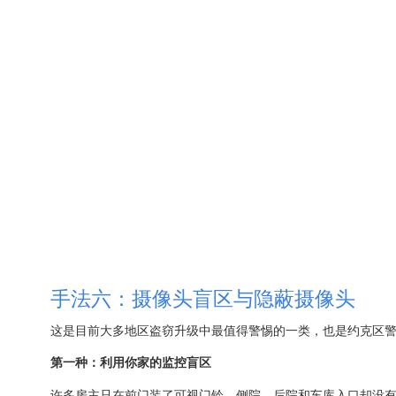
手法六：摄像头盲区与隐蔽摄像头
这是目前大多地区盗窃升级中最值得警惕的一类，也是约克区
第一种：利用你家的监控盲区
许多房主只在前门装了可视门铃，侧院、后院和车库入口却没