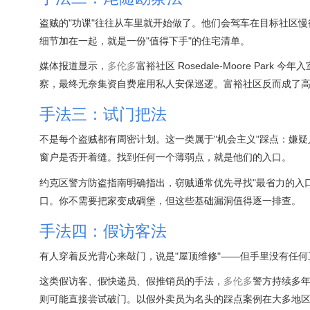
盗贼的"功课"往往从车里就开始做了。他们会驾车在目标社区
细节加在一起，就是一份"值得下手"的住宅清单。
媒体报道显示，
多伦多
富裕社区 Rosedale-Moore Pa
察，最终无奈集资自费雇用私人安保巡逻。富裕社区反而成了
手法三：试门把法
不是每个盗贼都有周密计划。这一类属于"机会主义"踩点：嫌
窗户是否开着缝。找到任何一个薄弱点，就是他们的入口。
约克区警方防盗指南明确指出，窃贼通常优先寻找"最省力的入
口。你不需要把家变成碉堡，但这些基础漏洞值得逐一排查。
手法四：假访客法
有人穿着反光背心来敲门，说是"屋顶维修"——但手里没有任
这类假访客、假快递员、假推销员的手法，
多伦多
警方持续多
则可能直接尝试破门。以假外卖员为名头的踩点案例在大多地