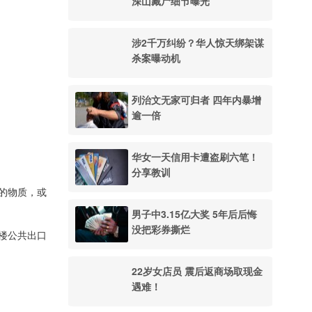
深山藏尸细节曝光
涉2千万纠纷？华人惊天绑架谋
杀案曝动机
列治文无家可归者 四年内暴增
逾一倍
华女一天信用卡遭盗刷六笔！
分享教训
的物质，或
男子中3.15亿大奖 5年后后悔
没把彩券撕烂
楼公共出口
22岁女店员 震后返商场取现金
遇难！