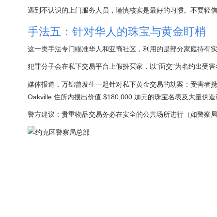
遇到不认识的上门服务人员，谨慎核实是最好的习惯。不要轻
手法五：针对华人的珠宝与黄金盯梢
这一类手法专门瞄准华人和亚裔社区，利用的是部分家庭持有
犯罪分子会在私下交易平台上假扮买家，以"面交"为名约出受
媒体报道，万锦曾发生一起针对私下黄金交易的劫案：受害者携带
Oakville 住所内搜出价值 $180,000 加元的珠宝名表及大量伪
警方建议：贵重物品交易务必在安全的公共场所进行（如警察