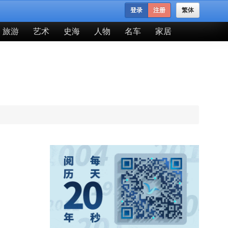
登录
注册
繁体
旅游
艺术
史海
人物
名车
家居