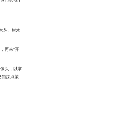
灌木丛、树木
，再来"开
摄像头，以掌
已知踩点策