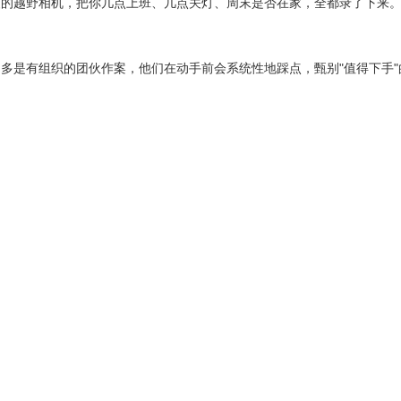
装的越野相机，把你几点上班、几点关灯、周末是否在家，全都录了下来
越多是有组织的团伙作案，他们在动手前会系统性地踩点，甄别"值得下手"