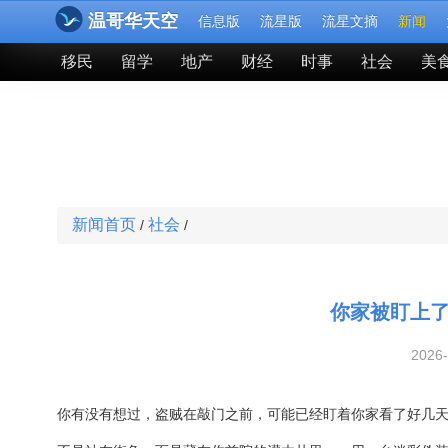
温哥华天空
信息版
流星版
流星文摘
新闻
移民
留学
地产
财经
时事
社会
美
新闻首页
社会
/
/
你家被盯上了
2026
你有没有想过，盗贼在敲门之前，可能已经盯着你家看了好几