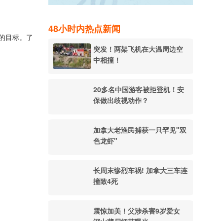
。
48小时内热点新闻
的目标。了
突发！两架飞机在大温周边空
中相撞！
20多名中国游客被拒登机！安
保做出歧视动作？
加拿大老渔民捕获一只罕见"双
色龙虾"
长周末惨烈车祸! 加拿大三车连
撞致4死
震惊加美！父涉杀害9岁爱女