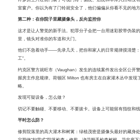
室窗户。你以为有了门铃就安全了，他们偏偏从你看不见的地
第二种：在你院子里藏摄像头，反向监控你
这才是让人警觉的新手法。犯罪分子会把一台用迷彩胶带伪装的越野
里，镜头对准你的车道和大门。
他们不急着动手——先录几天，把你和家人的日常规律摸清楚：
工"。
约克区警方就旺市（Vaughan）发生的连续案件发出全区公
握房主作息规律。荷顿区 Milton 也有房主在自家灌木丛
略。
发现可疑设备，怎么做？
切记不要触碰、不要移动、不要拔卡。设备上可能留有指纹和
平时怎么防？
修剪院落里的高大灌木和树篱：绿植茂密是摄像头最好的藏身
定期做"扫雷式"院落检查：修剪、浇花顺手检查树根、花盆底