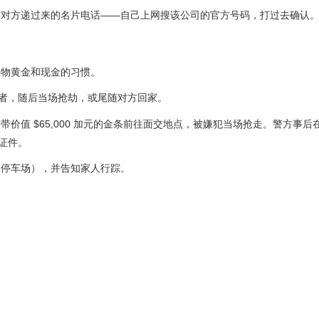
信对方递过来的名片电话——自己上网搜该公司的官方号码，打过去确认
实物黄金和现金的习惯。
害者，随后当场抢劫，或尾随对方回家。
价值 $65,000 加元的金条前往面交地点，被嫌犯当场抢走。警方事后
造证件。
局停车场），并告知家人行踪。