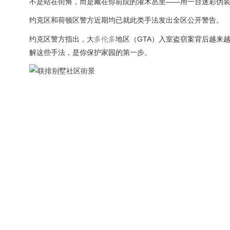
不是站在街角，而是藏在你前院的灌木丛里——用一台迷彩伪
约克区和荷顿区警方近期均已就此类手法发出全区公开警告。
约克区警方指出，大
多伦多
地区（GTA）入室盗窃案背后越来
解这些手法，是你保护家园的第一步。