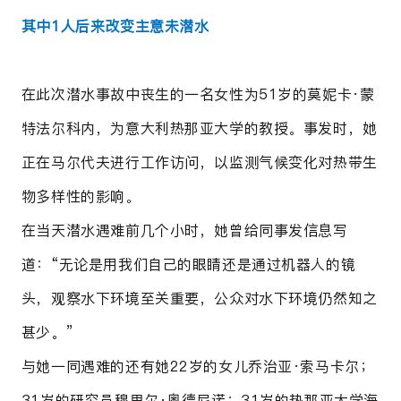
其中1人后来改变主意未潜水
在此次潜水事故中丧生的一名女性为51岁的莫妮卡·蒙
特法尔科内，为意大利热那亚大学的教授。事发时，她
正在马尔代夫进行工作访问，以监测气候变化对热带生
物多样性的影响。
在当天潜水遇难前几个小时，她曾给同事发信息写
道：“无论是用我们自己的眼睛还是通过机器人的镜
头，观察水下环境至关重要，公众对水下环境仍然知之
甚少。”
与她一同遇难的还有她22岁的女儿乔治亚·索马卡尔；
31岁的研究员穆里尔·奥德尼诺；31岁的热那亚大学海