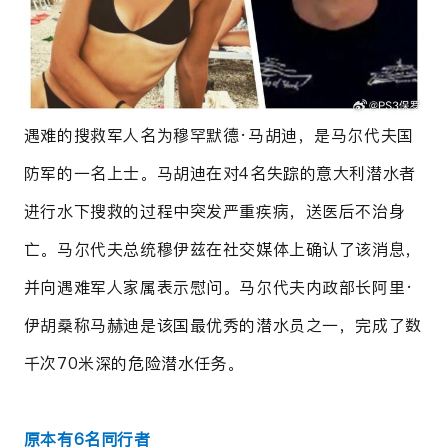
遇难的搜救军人名为穆罕默德·马胡迪，是马尔代夫国
防军的一名上士。马胡迪在对4名失踪的意大利潜水者
进行水下搜救的过程中突发严重疾病，送医后不治身
亡。马尔代夫总统穆伊兹在社交媒体上确认了该消息，
并向遇难军人家属表示慰问。马尔代夫内政部长阿里·
伊胡桑称马赫迪是该国最优秀的潜水员之一，完成了数
千次70米深的危险潜水任务。
原本有6名同行者