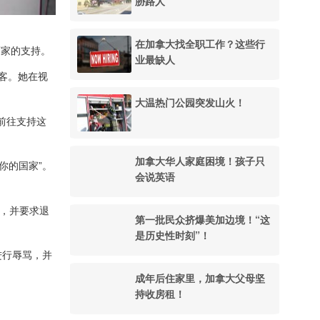
胁路人
在加拿大找全职工作？这些行
店家的支持。
业最缺人
顾客。她在视
大温热门公园突发山火！
人前往支持这
加拿大华人家庭困境！孩子只
回你的国家”。
会说英语
单，并要求退
第一批民众挤爆美加边境！“这
是历史性时刻”！
进行辱骂，并
成年后住家里，加拿大父母坚
持收房租！