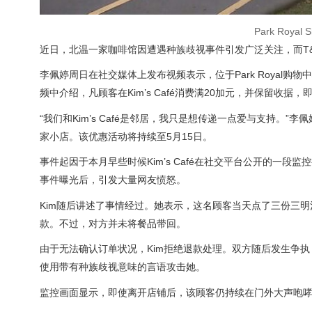
Park Royal S
近日，北温一家咖啡馆因遭遇种族歧视事件引发广泛关注，而T&T
李佩婷周日在社交媒体上发布视频表示，位于Park Royal购物中
频中介绍，凡顾客在Kim’s Café消费满20加元，并保留收据，
“我们和Kim’s Café是邻居，我只是想传递一点爱与支持
家小店。该优惠活动将持续至5月15日。
事件起因于本月早些时候Kim’s Café在社交平台公开的一段监
事件曝光后，引发大量网友愤怒。
Kim随后讲述了事情经过。她表示，这名顾客当天点了三份三
款。不过，对方并未将餐品带回。
由于无法确认订单状况，Kim拒绝退款处理。双方随后发生争执
使用带有种族歧视意味的言语攻击她。
监控画面显示，即使离开店铺后，该顾客仍持续在门外大声咆