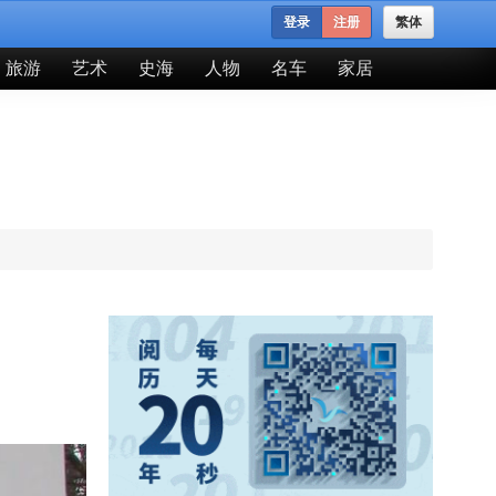
登录
注册
繁体
旅游
艺术
史海
人物
名车
家居