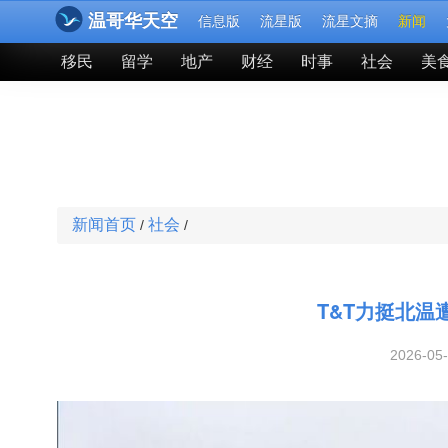
温哥华天空
信息版
流星版
流星文摘
新闻
移民
留学
地产
财经
时事
社会
美
新闻首页
社会
/
/
T&T力挺北
2026-05