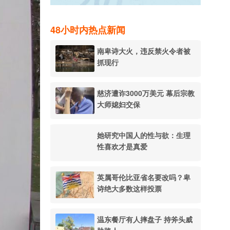
48小时内热点新闻
南卑诗大火，违反禁火令者被
抓现行
慈济遭诈3000万美元 幕后宗教
大师媳妇交保
她研究中国人的性与欲：生理
性喜欢才是真爱
英属哥伦比亚省名要改吗？卑
诗绝大多数这样投票
温东餐厅有人摔盘子 持斧头威