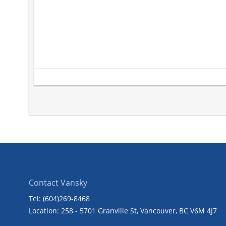
Contact Vansky
Tel: (604)269-8468
Location: 258 - 5701 Granville St, Vancouver, BC V6M 4J7