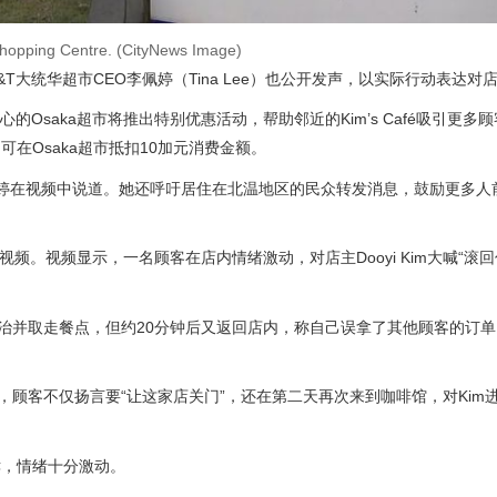
hopping Centre. (CityNews Image)
大统华超市CEO李佩婷（Tina Lee）也公开发声，以实际行动表达对
心的Osaka超市将推出特别优惠活动，帮助邻近的Kim’s Café吸引更多
即可在Osaka超市抵扣10加元消费金额。
。”李佩婷在视频中说道。她还呼吁居住在北温地区的民众转发消息，鼓励更多
控视频。视频显示，一名顾客在店内情绪激动，对店主Dooyi Kim大喊“滚
明治并取走餐点，但约20分钟后又返回店内，称自己误拿了其他顾客的订
，顾客不仅扬言要“让这家店关门”，还在第二天再次来到咖啡馆，对Kim
哮，情绪十分激动。