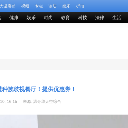
大温店铺
视频
专栏
论坛
娱乐
折扣
食
健康
娱乐
时尚
教育
科技
法律
生活
温遭种族歧视餐厅！提供优惠券！
-10, 16:15 来源:
温哥华天空综合