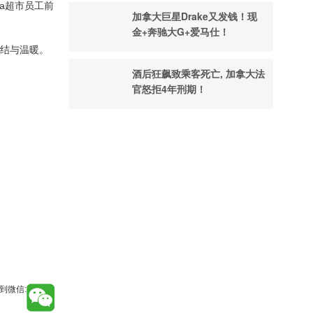
ka超市员工前
加拿大巨星Drake又发钱！现
金+奔驰大G+爱马仕！
团结与温暖。
酒后狂飙致乘客死亡, 加拿大法
官怒拒4年刑期！
到微信: