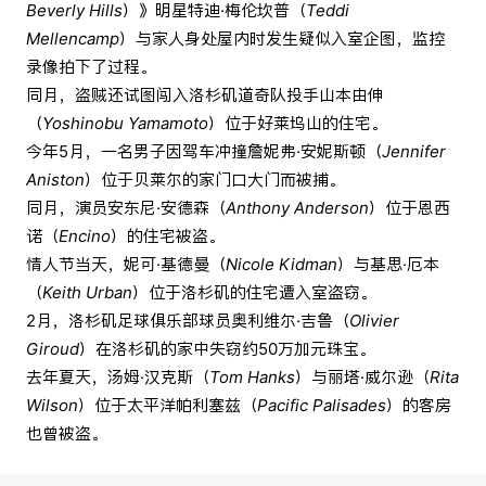
Beverly Hills
）》明星特迪·梅伦坎普（
Teddi
Mellencamp
）与家人身处屋内时发生疑似入室企图，监控
录像拍下了过程。
同月，盗贼还试图闯入洛杉矶道奇队投手山本由伸
（
Yoshinobu Yamamoto
）位于好莱坞山的住宅。
今年5月，一名男子因驾车冲撞詹妮弗·安妮斯顿（
Jennifer
Aniston
）位于贝莱尔的家门口大门而被捕。
同月，演员安东尼·安德森（
Anthony Anderson
）位于恩西
诺（
Encino
）的住宅被盗。
情人节当天，妮可·基德曼（
Nicole Kidman
）与基思·厄本
（
Keith Urban
）位于洛杉矶的住宅遭入室盗窃。
2月，洛杉矶足球俱乐部球员奥利维尔·吉鲁（
Olivier
Giroud
）在洛杉矶的家中失窃约50万加元珠宝。
去年夏天，汤姆·汉克斯（
Tom Hanks
）与丽塔·威尔逊（
Rita
Wilson
）位于太平洋帕利塞兹（
Pacific Palisades
）的客房
也曾被盗。