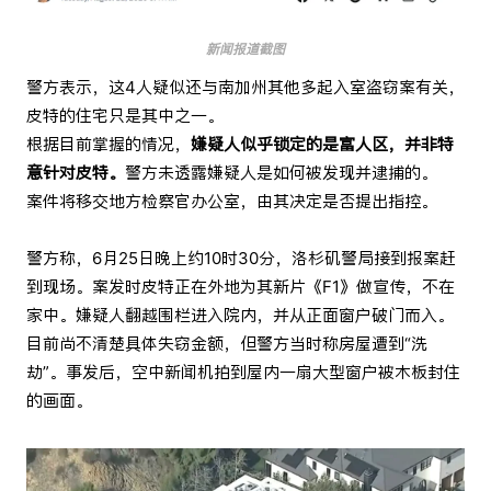
新闻报道截图
警方表示，这4人疑似还与南加州其他多起入室盗窃案有关，
皮特的住宅只是其中之一。
根据目前掌握的情况，
嫌疑人似乎锁定的是富人区，并非特
意针对皮特。
警方未透露嫌疑人是如何被发现并逮捕的。
案件将移交地方检察官办公室，由其决定是否提出指控。
警方称，6月25日晚上约10时30分，洛杉矶警局接到报案赶
到现场。案发时皮特正在外地为其新片《F1》做宣传，不在
家中。嫌疑人翻越围栏进入院内，并从正面窗户破门而入。
目前尚不清楚具体失窃金额，但警方当时称房屋遭到“洗
劫”。事发后，空中新闻机拍到屋内一扇大型窗户被木板封住
的画面。