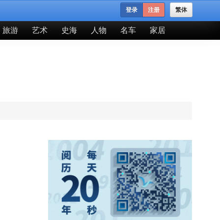
登录
注册
繁体
旅游
艺术
史海
人物
名车
家居