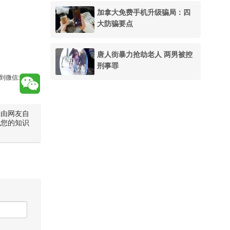
加拿大免费手机升级骗局：四
大防骗要点
唐人街暴力抢劫老人 两男被控
刑事罪
到微信:
是由网友自
犯您的知识