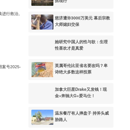
抓现行
孩进行救治。
慈济遭诈3000万美元 幕后宗教
大师媳妇交保
她研究中国人的性与欲：生理
性喜欢才是真爱
英属哥伦比亚省名要改吗？卑
号2025-
诗绝大多数这样投票
加拿大巨星Drake又发钱！现
金+奔驰大G+爱马仕！
温东餐厅有人摔盘子 持斧头威
胁路人