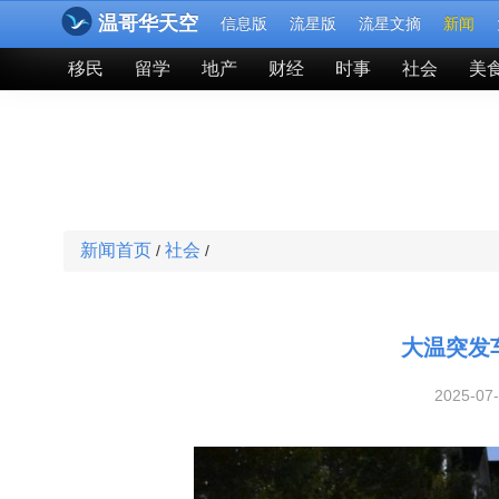
温哥华天空
信息版
流星版
流星文摘
新闻
移民
留学
地产
财经
时事
社会
美
新闻首页
社会
/
/
大温突发
2025-07