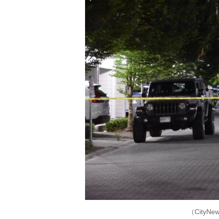
（CityNe