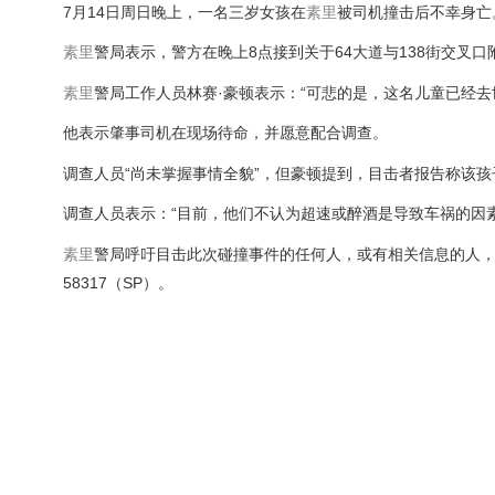
7月14日周日晚上，一名三岁女孩在
素里
被司机撞击后不幸身亡
素里
警局表示，警方在晚上8点接到关于64大道与138街交
素里
警局工作人员林赛·豪顿表示：“可悲的是，这名儿童已经去
他表示肇事司机在现场待命，并愿意配合调查。
调查人员“尚未掌握事情全貌”，但豪顿提到，目击者报告称该
调查人员表示：“目前，他们不认为超速或醉酒是导致车祸的因素
素里
警局呼吁目击此次碰撞事件的任何人，或有相关信息的人，尤其是
58317（SP）。