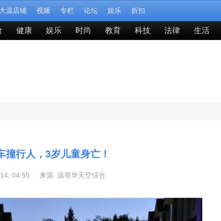
大温店铺
视频
专栏
论坛
娱乐
折扣
食
健康
娱乐
时尚
教育
科技
法律
生活
车撞行人，3岁儿童身亡！
-14, 04:55 来源:
温哥华天空综合