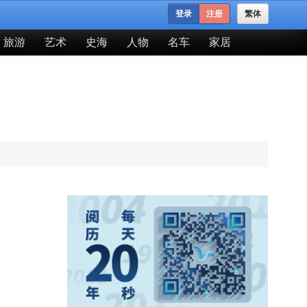
登录
注册
繁体
旅游
艺术
史海
人物
名车
家居