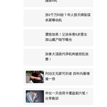
撞致4死
涉2千万纠纷？华人惊天绑架谋
杀案曝动机
震惊加美！父涉杀害9岁爱女
深山藏尸细节曝光
加拿大顶级代孕机构被控乱收
费！
列治文无家可归者 四年内暴增
逾一倍
华女一天信用卡遭盗刷六笔！
分享教训