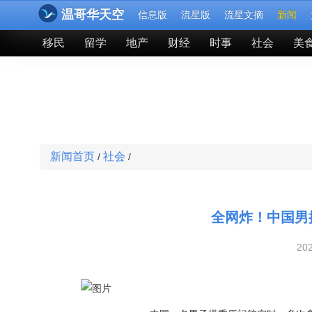
温哥华天空
信息版
流星版
流星文摘
新闻
移民
留学
地产
财经
时事
社会
美
新闻首页
社会
/
/
全网炸！中国男
20