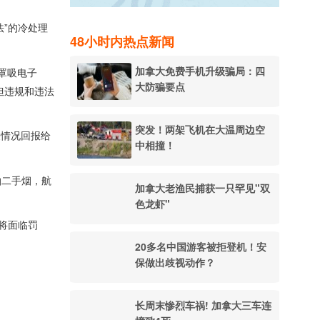
”的冷处理
48小时内热点新闻
加拿大免费手机升级骗局：四
罩吸电子
大防骗要点
但违规和违法
突发！两架飞机在大温周边空
关情况回报给
中相撞！
抽二手烟，航
加拿大老渔民捕获一只罕见"双
色龙虾"
将面临罚
20多名中国游客被拒登机！安
保做出歧视动作？
长周末惨烈车祸! 加拿大三车连