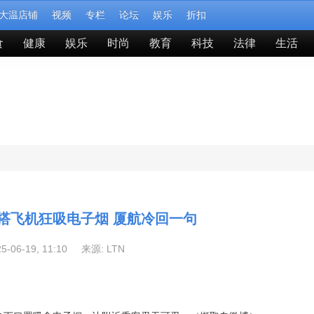
大温店铺
视频
专栏
论坛
娱乐
折扣
食
健康
娱乐
时尚
教育
科技
法律
生活
搭飞机狂吸电子烟 厦航冷回一句
25-06-19, 11:10 来源:
LTN