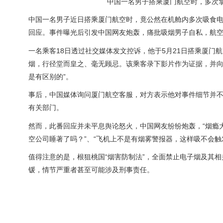
中国一名男子搭乘厦门航空时，多次
中国一名男子近日搭乘厦门航空时，竟公然在机舱内多次吸食电
回应。事件曝光后引发中国网友炮轰，痛批吸烟男子自私，航
一名乘客18日透过社交媒体发文控诉，他于5月21日搭乘厦门
烟，行径堂而皇之、毫无顾忌。该乘客录下影片作为证据，并向
是有区别的”。
事后，中国媒体询问厦门航空客服，对方表示他对事件细节并
有关部门。
然而，此番回应并未平息舆论怒火，中国网友纷纷炮轰，“烟瘾
空公司睡著了吗？”、“飞机上不是有烟雾警报器，这样吸不会触
值得注意的是，根狙桃国“烟害防制法”，全面禁止电子烟及其
锾，情节严重者甚至可能涉及刑事责任。