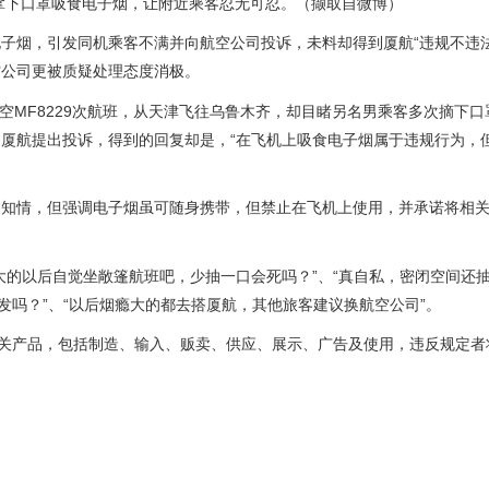
拿下口罩吸食电子烟，让附近乘客忍无可忍。（撷取自微博）
子烟，引发同机乘客不满并向航空公司投诉，未料却得到厦航“违规不违法
空公司更被质疑处理态度消极。
航空MF8229次航班，从天津飞往乌鲁木齐，却目睹另名男乘客多次摘下口
厦航提出投诉，得到的回复却是，“在飞机上吸食电子烟属于违规行为，
不知情，但强调电子烟虽可随身携带，但禁止在飞机上使用，并承诺将相
大的以后自觉坐敞篷航班吧，少抽一口会死吗？”、“真自私，密闭空间还
发吗？”、“以后烟瘾大的都去搭厦航，其他旅客建议换航空公司”。
相关产品，包括制造、输入、贩卖、供应、展示、广告及使用，违反规定者