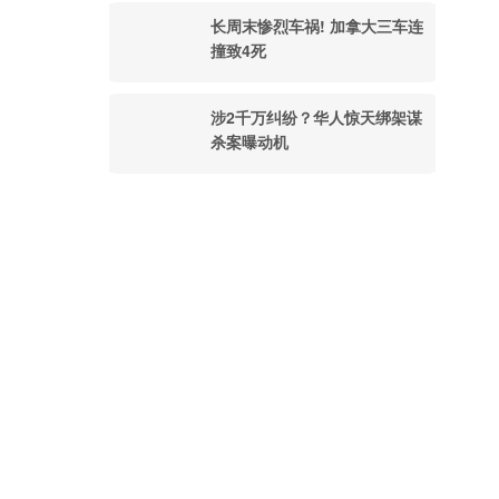
长周末惨烈车祸! 加拿大三车连
撞致4死
涉2千万纠纷？华人惊天绑架谋
杀案曝动机