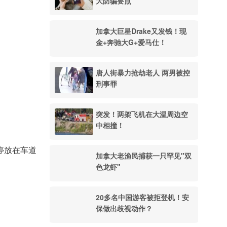
大防骗要点
加拿大巨星Drake又发钱！现
金+奔驰大G+爱马仕！
唐人街暴力抢劫老人 两男被控
刑事罪
突发！两架飞机在大温周边空
中相撞！
停放在车道
加拿大老渔民捕获一只罕见"双
色龙虾"
20多名中国游客被拒登机！安
保做出歧视动作？