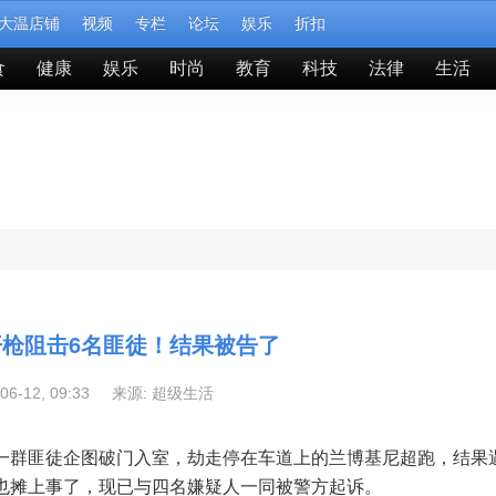
大温店铺
视频
专栏
论坛
娱乐
折扣
食
健康
娱乐
时尚
教育
科技
法律
生活
枪阻击6名匪徒！结果被告了
-06-12, 09:33 来源:
超级生活
一群匪徒企图破门入室，劫走停在车道上的兰博基尼超跑，结果
也摊上事了，
现已与四名嫌疑人一同被警方起诉。