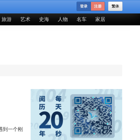
登录
注册
繁体
旅游
艺术
史海
人物
名车
家居
遇到一个刚