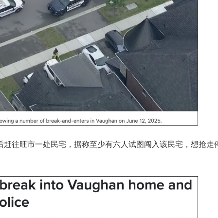
警后赶往旺市一处民宅，据称至少有六人试图闯入该民宅，想抢走