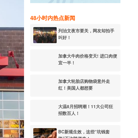
48小时内热点新闻
列治文夜市要关，网友却拍手
叫好！
加拿大牛肉价格变天! 进口肉便
宜一半！
加拿大轮胎店购物袋意外走
红！美国人都想要
大温8月招聘潮！11大公司狂
招数百人！
BC新规生效，这些“坑钱套