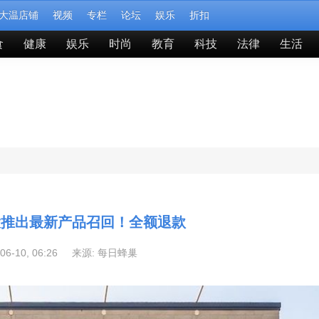
大温店铺
视频
专栏
论坛
娱乐
折扣
食
健康
娱乐
时尚
教育
科技
法律
生活
拿大推出最新产品召回！全额退款
-06-10, 06:26 来源:
每日蜂巢