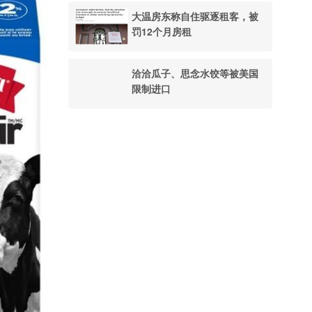
大温房东称自住驱逐租客，被
罚12个月房租
洽洽瓜子、思念水饺等被美国
限制进口