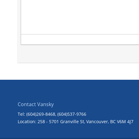
Contact Vansky
Tel: (604)269-8468
, (604)537-9766
Location: 258 - 5701 Granville St, Vancouver, BC V6M 4J7