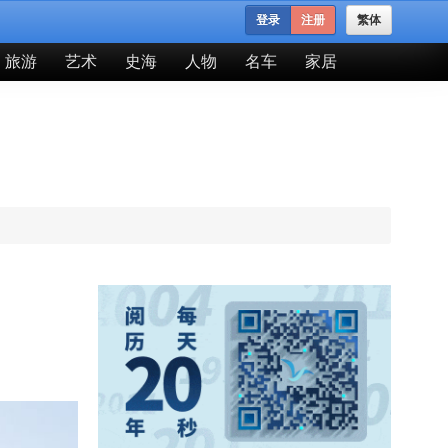
登录
注册
繁体
旅游
艺术
史海
人物
名车
家居