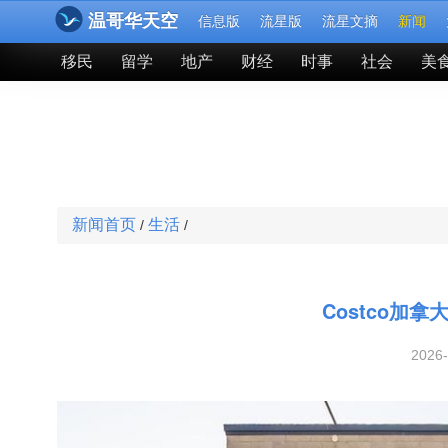
温哥华天空
信息版
流星版
流星文摘
新闻
移民
留学
地产
财经
时事
社会
美
新闻首页
生活
/
/
Costco加
2026