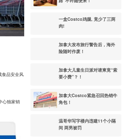
路”不许随便来！
一盒Costco鸡腿, 竟少了三两
肉!
加拿大发布旅行警告后，海外
险随时作废！
加拿大儿童生日派对请柬竟“索
构成食品安全风
要小费”？！
加拿大Costco紧急召回热销牛
角包！
业中心独家销
温哥华写字楼内违建11个小隔
间 两男被罚