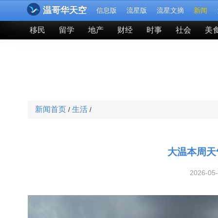
温哥华天空
信息版
流星版
流星文摘
新闻
移民
留学
地产
财经
时事
社会
美
新闻首页
生活
/
/
大温本周天
2026-05