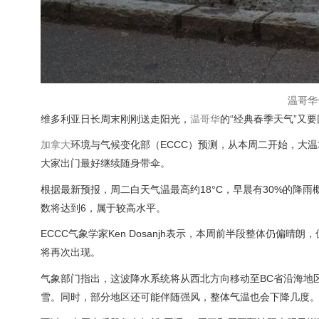
温哥华
维多利亚日长周末刚刚送走阳光，
温哥华
的“经典春季天气”又
加拿大
环境与气候变化部（ECCC）预测，从本周二开始，大
大家出门最好继续随身带伞。
根据最新预报，周二白天气温最高约18°C，早晨有30%的降
数将达到6，属于较高水平。
ECCC气象学家Ken Dosanjh表示，本周前半段整体仍
将再次出现。
气象部门指出，这波降水系统将从西北方向移动至BC省沿海地
雪。同时，部分地区还可能伴随强风，整体气温也会下降几度