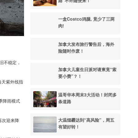
路”不许随便来！
一盒Costco鸡腿, 竟少了三两
肉!
加拿大发布旅行警告后，海外
险随时作废！
旧不稳定，
加拿大儿童生日派对请柬竟“索
要小费”？！
当天紫外线指
温哥华本周末3大活动！封闭多
条道路
春季降雨模式
大温烟霾达到“高风险”，周五
再次迎来降
有望好转！