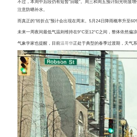
不过，本周中后段仍有短暂“回暖”。周三和周五预计阳光明显增
注意防晒补水。
而真正的“转折点”预计会出现在周末。5月24日降雨概率升至60
未来一周夜间最低气温则维持在9°C至12°C之间，整体依然偏
气象学家也提醒，目前
温哥华
正处于典型的春季过渡期，天气系