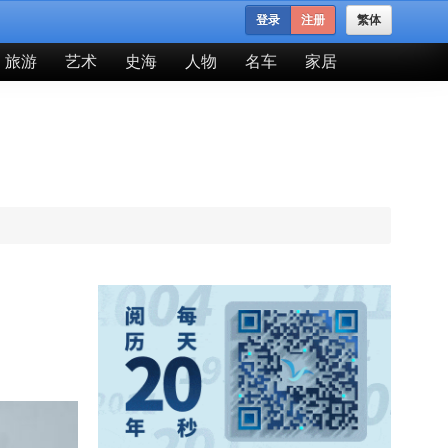
登录
注册
繁体
旅游
艺术
史海
人物
名车
家居