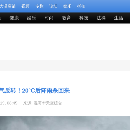
大温店铺
视频
专栏
论坛
娱乐
折扣
食
健康
娱乐
时尚
教育
科技
法律
生活
气反转！20°C后降雨杀回来
-19, 08:45 来源:
温哥华天空综合