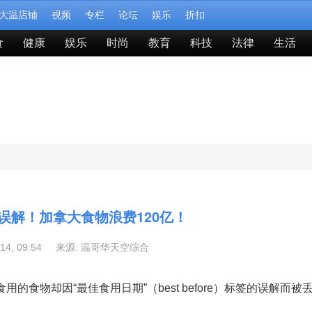
大温店铺
视频
专栏
论坛
娱乐
折扣
食
健康
娱乐
时尚
教育
科技
法律
生活
ore被误解！加拿大食物浪费120亿！
-14, 09:54 来源:
温哥华天空综合
用的食物却因“最佳食用日期”（
best before
）标签的误解而被