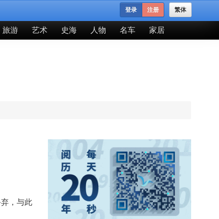
登录
注册
繁体
旅游
艺术
史海
人物
名车
家居
丢弃，与此