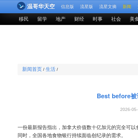
温哥华天空
信息版
流星版
流星文摘
新闻
移民
留学
地产
财经
时事
社会
美
新闻首页
生活
/
/
Best bef
2026-05
一份最新报告指出，加
拿大价值数十亿加元的完全可以食
同时，全国各地食物银行持续面临创纪录的需求。