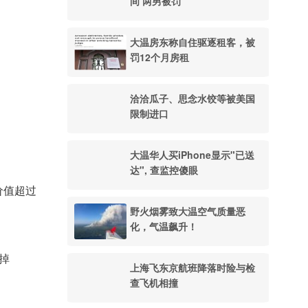
间 两男被罚
大温房东称自住驱逐租客，被
罚12个月房租
洽洽瓜子、思念水饺等被美国
限制进口
大温华人买iPhone显示"已送
达", 查监控傻眼
价值超过
野火烟雾致大温空气质量恶
化，气温飙升！
掉
上海飞东京航班降落时险与检
查飞机相撞