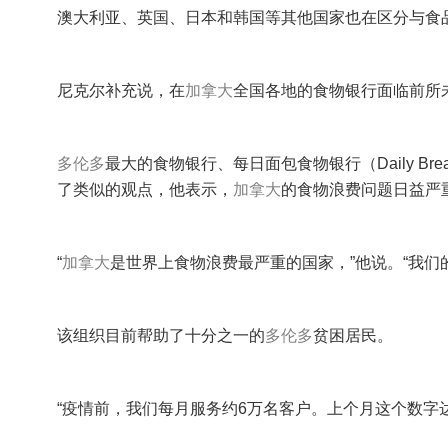
澳大利亚、英国、日本和韩国等其他国家也在区分与食
尼克尔补充说，在
加拿大
全国各地的食物银行面临前所
多伦多
最大的食物银行、每日面包食物银行（Daily Bread 
了类似的观点，他表示，
加拿大
的食物浪费问题日益严
“
加拿大
是世界上食物浪费最严重的国家，”他说。“我们
该组织目前帮助了十分之一的
多伦多
贫困居民。
“疫情前，我们每月服务约6万名客户。上个月这个数字达