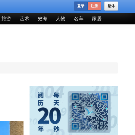
登录
注册
繁体
旅游
艺术
史海
人物
名车
家居