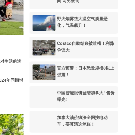
间 两男被罚
野火烟雾致大温空气质量恶
化，气温飙升！
Costco自助结账被吐槽！利弊
争议大
及对生活的满
官方预警：日本恐发规模8以上
强震！
24年同期增
中国智能眼镜登陆加拿大! 售价
曝光!
加拿大油价疯涨全网搜电动
车，要算清这笔账！