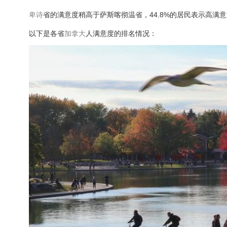
卑诗
省的满意度稍高于萨斯喀彻温省，44.8%的居民表示高满意
以下是各省
加拿大
人满意度的排名情况：