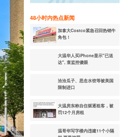
48小时内热点新闻
加拿大Costco紧急召回热销牛
角包！
大温华人买iPhone显示"已送
达", 查监控傻眼
洽洽瓜子、思念水饺等被美国
限制进口
大温房东称自住驱逐租客，被
罚12个月房租
温哥华写字楼内违建11个小隔