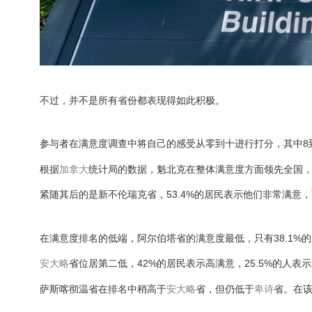
不过，并不是所有省份都表现得如此积极。
参与者在满意度调查中将自己的感受从零到十进行打分，其中8到
根据
加拿大
统计局的数据，魁北克在整体满意度方面领先全国，57
紧随其后的是新不伦瑞克省，53.4%的居民表示他们非常满意，
在满意度排名的低端，阿尔伯塔省的满意度最低，只有38.1%的
安大略
省位居第二低，42%的居民表示高满意，25.5%的人表
萨斯喀彻温省在排名中稍高于
安大略
省，但仍低于
卑诗
省。在该