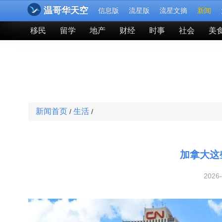
温哥华天空
信息版
流星版
流星文摘
新闻
移民
留学
地产
财经
时事
社会
美
新闻首页
生活
/
/
加拿大这
2026