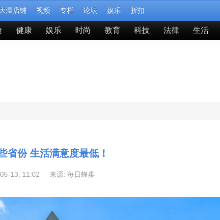
大温店铺
视频
专栏
论坛
娱乐
折扣
食
健康
娱乐
时尚
教育
科技
法律
生活
些省份 生活满意度最低！
-05-13, 11:02 来源:
每日蜂巢