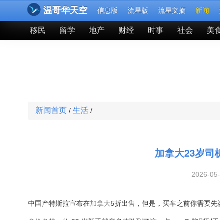
温哥华天空
信息版
流星版
流星文摘
新闻
移民
留学
地产
财经
时事
社会
美
新闻首页
生活
/
/
加拿大23岁
2026-05
中国产特斯拉宣布在
加拿大
5折出售，但是，买车之前你需要先