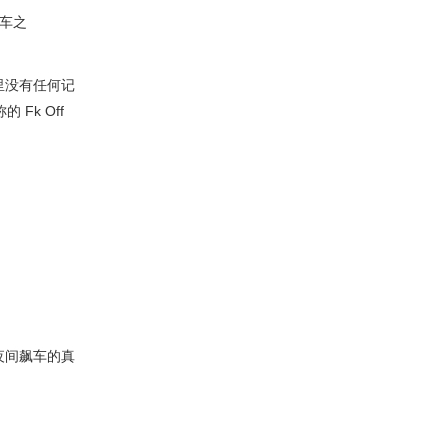
何车之
里没有任何记
Fk Off
步、不夜间飙车的真