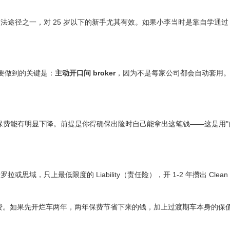
途径之一，对 25 岁以下的新手尤其有效。如果小李当时是靠自学通过 
但要做到的关键是：
主动开口问 broker
，因为不是每家公司都会自动套用。Rat
$2,000，每月保费能有明显下降。前提是你得确保出险时自己能拿出这笔钱——这是用
只上最低限度的 Liability（责任险），开 1-2 年攒出 Clean Dr
/年保费。如果先开烂车两年，两年保费节省下来的钱，加上过渡期车本身的保