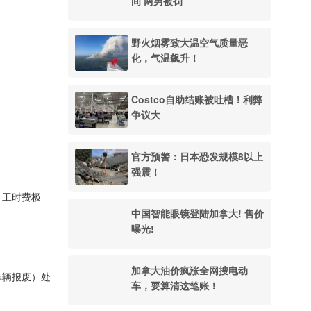
间 两男被罚
野火烟雾致大温空气质量恶
化，气温飙升！
Costco自助结账被吐槽！利弊
争议大
官方预警：日本恐发规模8以上
强震！
，工时费极
中国智能眼镜登陆加拿大! 售价
曝光!
加拿大油价疯涨全网搜电动
车辆报废）处
车，要算清这笔账！