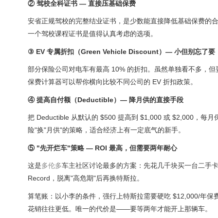
② 驾校全科证书 — 直接压基础保费
安省正规驾校的完整结业证书，是少数能直接降低基础保费的合法
一个驾校课程证书是值得认真考虑的选项。
③ EV 专属折扣（Green Vehicle Discount）— 小但别忘了要
部分保险公司对电车有最高 10% 的折扣。虽然单独看不多，
保费计算器可以帮你横向比较不同公司的 EV 折扣政策。
④ 提高自付额（Deductible）— 降月供的直接手段
把 Deductible 从默认的 $500 提高到 $1,000 或 
险"换"月供"的策略，适合经济上有一定底气的新手。
⑤ "先开烂车"策略 — ROI 最高，但需要两年耐心
这是
多伦多
车主社区讨论最多的方案：先花几千块买一台二手卡罗拉或思域，
Record，脱离"高危期"后再换特斯拉。
算笔账：以小李的条件，强行上特斯拉需要硬吃 $12,000
花销往往更低。唯一的代价是——要等两年才能开上那辆车。