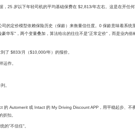
安省数据，25 岁以下年轻司机的平均基础保费在 $2,813/年左右。这是在开任
公司的定价模型依赖保险历史（保龄）来衡量信任度。0 保龄意味着系统
华车"，两个变量叠加，算法给出的往往不是"正常定价"，而是业内俗称的 
接拿到了 $833/月（$10,000/年）的报价。
这样运作。
排列。
 的 Automerit 或 Intact 的 My Driving Discount APP，用平稳起
 的折扣。
统的"不信任"。