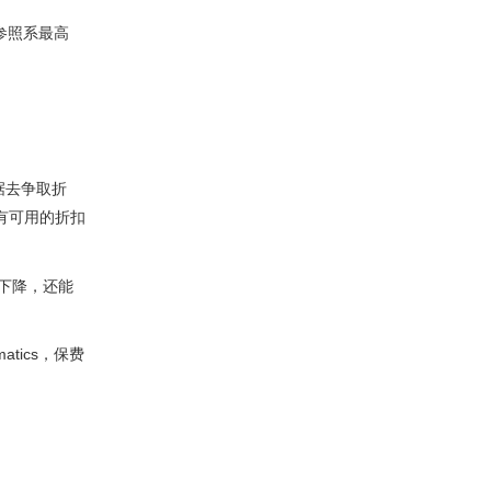
参照系最高
驶数据去争取折
所有可用的折扣
幅下降，还能
tics，保费