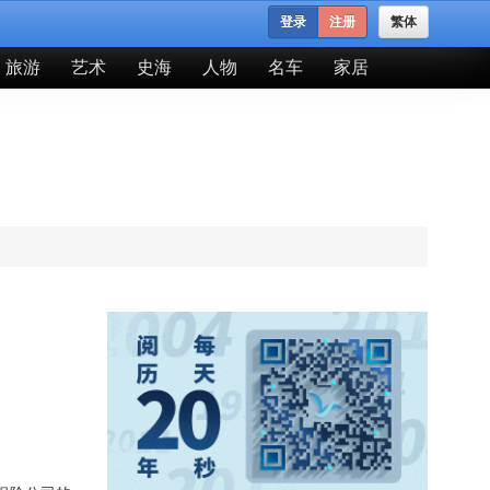
登录
注册
繁体
旅游
艺术
史海
人物
名车
家居