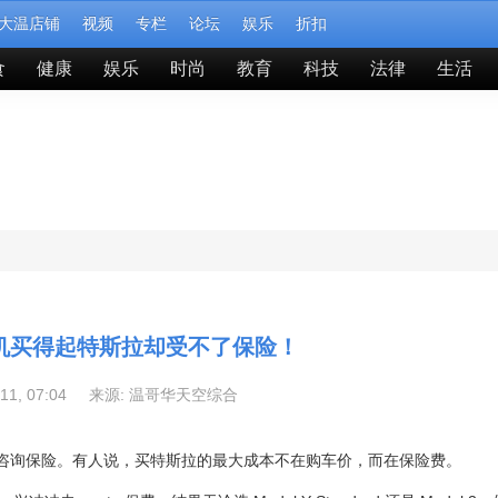
大温店铺
视频
专栏
论坛
娱乐
折扣
食
健康
娱乐
时尚
教育
科技
法律
生活
司机买得起特斯拉却受不了保险！
-11, 07:04 来源:
温哥华天空综合
咨询保险。有人说，买特斯拉的最大成本不在购车价，而在保险费。