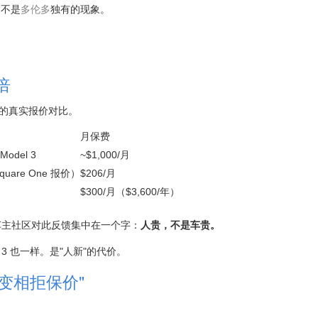
，不是
多伦多
独有的现象。
倍
A 区的真实报价对比。
月保费
 Model 3
~$1,000/月
Square One 报价）
$206/月
$300/月（$3,600/年）
伦多车主社区对此反馈集中在一个字：
人贵，不是车贵。
 3 也一样。是"人新"的代价。
"变相拒保价"
。