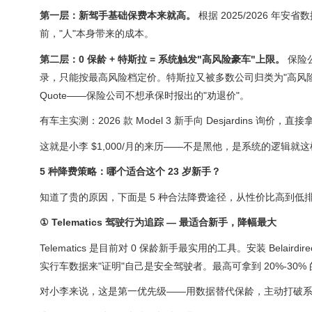
第一层：新驾手基础保费本来就高。
根据 2025/2026 年
前，"人"本身带来的成本。
第二层：0 保龄 + 特斯拉 = 系统触发"高风险豪车"上限。
保险
录，只能按最高风险档定价。特斯拉又被多数公司归类为"高风险豪
Quote——保险公司不想承保时报出的"劝退价"。
有车主实测：2026 款 Model 3 新手向 Desjardins 询价，直
这就是小李 $1,000/月的来历——不是黑他，是系统的逻辑就
5 种降费策略：哪个适合这个 23 岁新手？
知道了贵的原因，下面是 5 种合法降费途径，从性价比高到低
① Telematics 驾驶行为追踪 — 最适合新手，降幅最大
Telematics 是目前对 0 保龄新手最实用的工具。安装 Belairdirect
实行车数据来"证明"自己是安全驾驶者。最高可拿到 20%-30%
对小李来说，这是第一优先级——用数据替代保龄，主动打破系