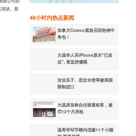
3，保险公司的
真实现状。那
48小时内热点新闻
加拿大Costco紧急召回热销牛
角包！
大温华人买iPhone显示"已送
达", 查监控傻眼
洽洽瓜子、思念水饺等被美国
限制进口
大温房东称自住驱逐租客，被
罚12个月房租
温哥华写字楼内违建11个小隔