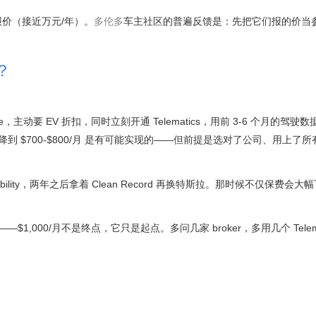
报价（接近万元/年）。
多伦多
车主社区的普遍反馈是：先把它们报的价当
？
拿 quote，主动要 EV 折扣，同时立刻开通 Telematics，用前 3-6 个月的驾
降到 $700-$800/月 是有可能实现的——但前提是选对了公司、用上了
lity，两年之后拿着 Clean Record 再换特斯拉。那时候不仅保费会大
000/月不是终点，它只是起点。多问几家 broker，多用几个 Telema