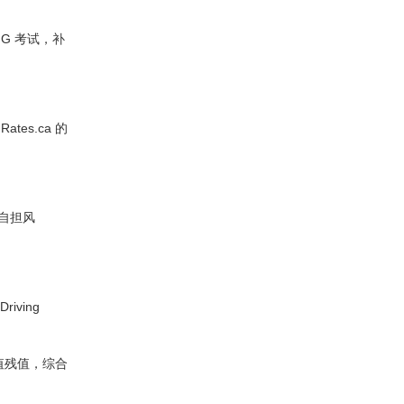
G 考试，补
es.ca 的
"自担风
iving
值残值，综合