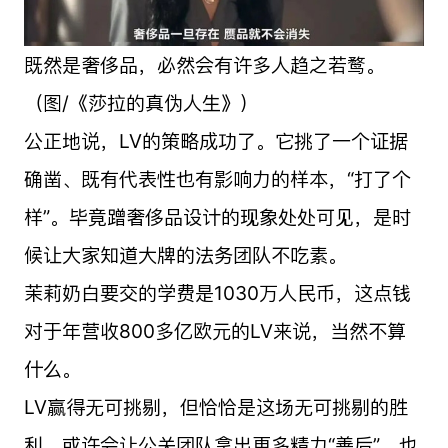
既然是奢侈品，必然会有许多人趋之若鹜。
（图/《莎拉的真伪人生》）
公正地说，LV的策略成功了。它挑了一个证据
确凿、既有代表性也有影响力的样本，“打了个
样”。毕竟蹭奢侈品设计的现象处处可见，是时
候让大家知道大牌的法务团队不吃素。
茉莉奶白要交的学费是1030万人民币，这点钱
对于年营收800多亿欧元的LV来说，当然不算
什么。
LV赢得无可挑剔，但恰恰是这场无可挑剔的胜
利，或许会让公关团队拿出更多精力“善后”，也