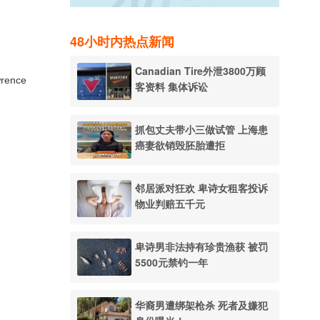
48小时内热点新闻
Canadian Tire外泄3800万顾
ence
客资料 集体诉讼
抓包丈夫带小三做试管 上海患
癌妻欲销毁胚胎遭拒
。
邻居派对狂欢 卑诗女租客投诉
物业判赔五千元
卑诗男非法持有珍贵渔获 被罚
5500元禁钓一年
华裔男遭绑架枪杀 死者及嫌犯