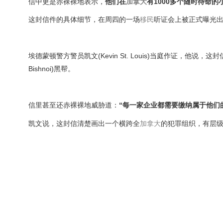
信中更是赤裸裸地表示，
他们在
加拿大
有1000多个随时待命
这封信件的具体细节，在周四的一场
移民
听证会上被正式曝光
埃德蒙顿警方警员凯文(Kevin St. Louis)当庭作证，他说
Bishnoi)黑帮。
信里甚至还赤裸裸地威胁道：
“每一家企业都需要缴纳属于他们
凯文说，这封信清楚画出一个横跨全
加拿大
的犯罪组织，有层级