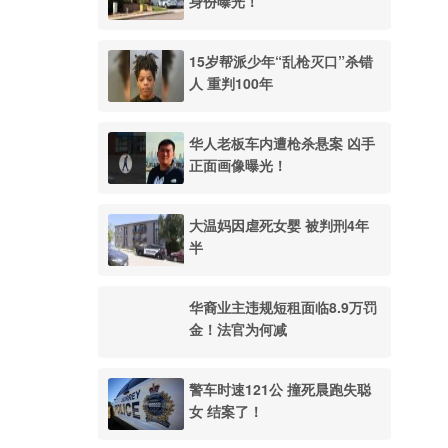
身份曝光！
15岁帮派少年“乱枪灭口”杀错
人 重判100年
华人老板车内遭枪杀悬案 凶手
正面画像曝光！
大温妈因虐死女婴 被判刑4年
半
华裔业主违规短租面临8.9万罚
金！法官为何减
警车时速121公 撞死晨跑失聪
女 结案了！