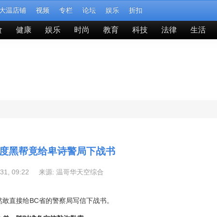
大温店铺
视频
专栏
论坛
娱乐
折扣
食
健康
娱乐
时尚
教育
科技
法律
生活
度黑帮竟给卑诗警局下战书
-31, 09:22 来源:
温哥华天空综合
然敢直接给BC省的警察局写信下战书。