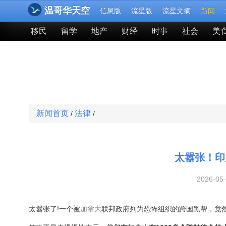
温哥华天空
信息版
流星版
流星文摘
新闻
移民
留学
地产
财经
时事
社会
美
新闻首页
法律
/
/
太嚣张！印
2026-05
太嚣张了!一个被
加拿大
联邦政府列为恐怖组织的跨国黑帮，竟