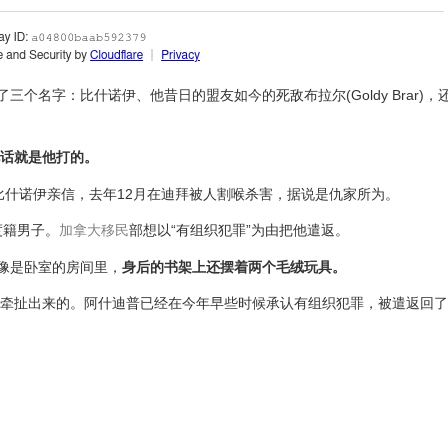
三个名字：比什诺伊、他昔日的盟友如今的死敌布拉尔(Goldy Brar)
话就是他打的。
的比什诺伊亲信，去年12月在迪拜被人割喉杀害，据说是仇家所为。
印度籍男子。
加拿大
移民
部想以“有组织犯罪”为由把他遣返。
像是卧室的房间里，
身后的书架上还摆着两个毛绒玩具。
)的案子里牵扯出来的。阿什迪普已经在今年早些时候承认有组织犯罪，被遣返回