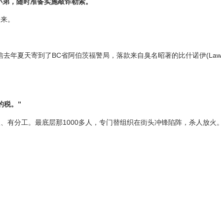
的小弟，随时准备实施敲诈勒索。
出来。
，这封信去年夏天寄到了BC省阿伯茨福警局，落款来自臭名昭著的比什诺伊(Lawr
的税。”
、有分工。最底层那1000多人，专门替组织在街头冲锋陷阵，杀人放火