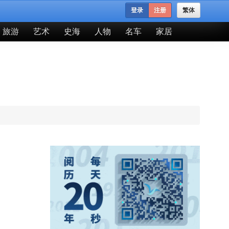
登录
注册
繁体
旅游
艺术
史海
人物
名车
家居