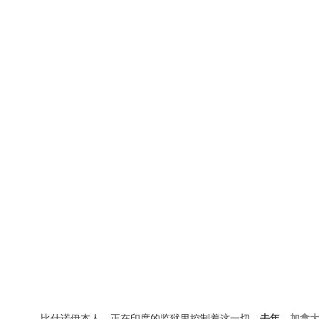
比什诺伊本人，正在印度的监狱里控制着这一切。
去年，
加拿