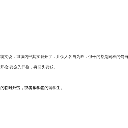
。凯文说，组织内部其实裂开了，几伙人各自为政，但干的都是同样的勾
开枪;要么先开枪，再回头要钱。
久的临时外劳，或者拿学签的
留学
生。