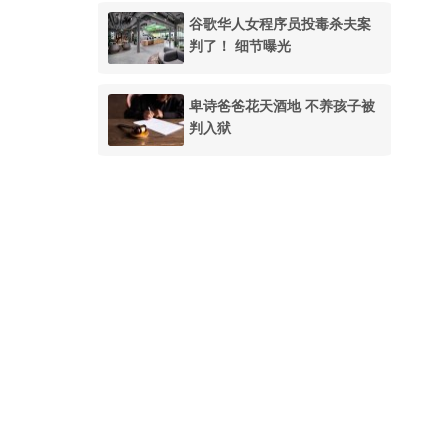
谷歌华人女程序员投毒杀夫案
判了！ 细节曝光
卑诗爸爸花天酒地 不养孩子被
判入狱