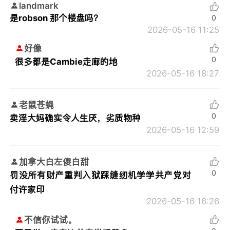
landmark
是robson 那个楼盘吗？
0
2026-05-16 11:25
好像
0
很多都是Cambie走廊的地
2026-05-16 18:27
老鼠苍蝇
0
卖淫大妈确实令人生厌，劣质物种
2026-05-16 12:59
加拿大白左傻白甜
0
罚没所有财产重判入狱踩缝纫机学学共产党对
付许家印
2026-05-16 16:26
不信你试试。