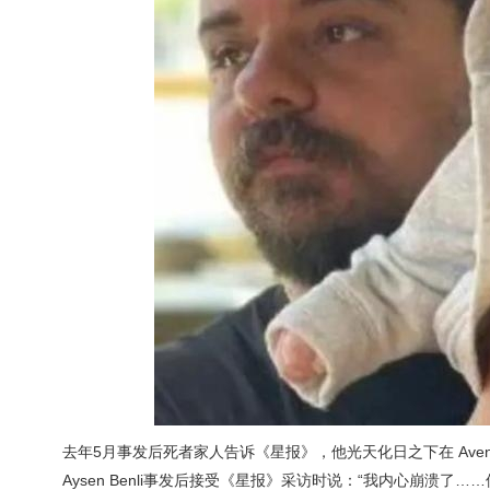
去年5月事发后死者家人告诉《星报》，他光天化日之下在 Aven
Aysen Benli事发后接受《星报》采访时说：“我内心崩溃