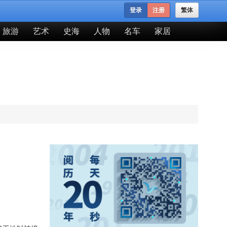
登录
注册
繁体
旅游
艺术
史海
人物
名车
家居