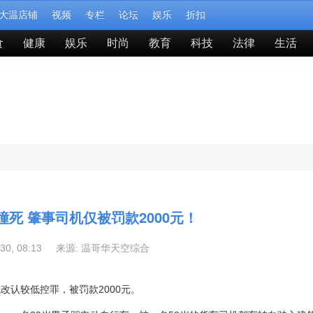
大温店铺
视频
专栏
论坛
娱乐
折扣
食
健康
娱乐
时尚
教育
科技
法律
生活
死 肇事司机仅被罚款2000元！
-30, 08:13 来源:
温哥华天空综合
认较低控罪，被罚款2000元。