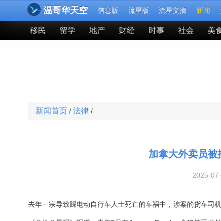
温哥华天空
信息版
流星版
流星文摘
新闻
移民
留学
地产
财经
时事
社会
美
新闻首页
法律
/
/
加拿大外卖员被撞
2025-07
去年一宗导致踩电动自行车人士死亡的车祸中，涉案的货车司机改