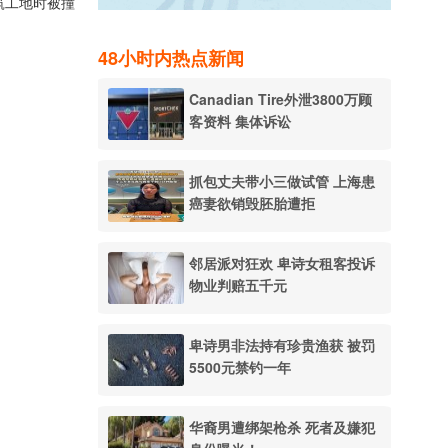
建筑工地时被撞
48小时内热点新闻
Canadian Tire外泄3800万顾
客资料 集体诉讼
抓包丈夫带小三做试管 上海患
癌妻欲销毁胚胎遭拒
邻居派对狂欢 卑诗女租客投诉
物业判赔五千元
卑诗男非法持有珍贵渔获 被罚
5500元禁钓一年
华裔男遭绑架枪杀 死者及嫌犯