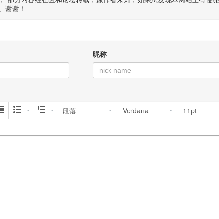
； 部分内容经社区和论坛转载，原作者未知，如果您发现本网站上有侵
。谢谢！
昵称
段落
Verdana
11pt