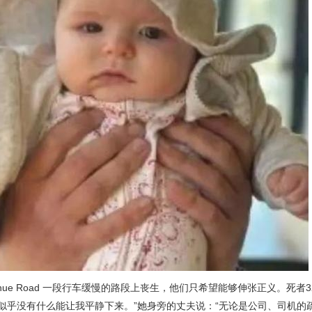
ue Road 一段行车缓慢的路段上丧生，他们只希望能够伸张正义。死者
了……似乎没有什么能让我平静下来。”她身旁的丈夫说：“无论是公司、司机