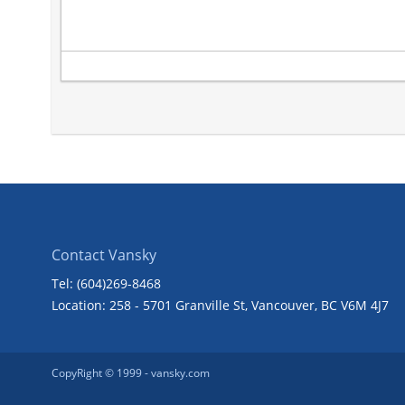
Contact Vansky
Tel: (604)269-8468
Location: 258 - 5701 Granville St, Vancouver, BC V6M 4J7
CopyRight © 1999 -
vansky.com