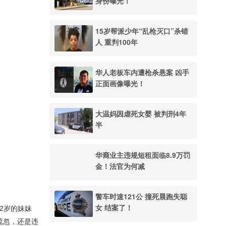
身份曝光！
15岁帮派少年“乱枪灭口”杀错
人 重判100年
华人老板车内遭枪杀悬案 凶手
正面画像曝光！
大温妈因虐死女婴 被判刑4年
半
华裔业主违规短租面临8.9万罚
金！法官为何减
警车时速121公 撞死晨跑失聪
女 结案了！
32岁的妹妹
的疏忽，还是违