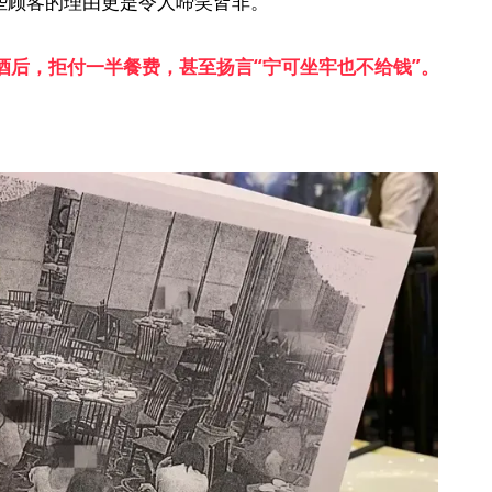
些顾客的理由更是令人啼笑皆非。
酒后，拒付一半餐费，甚至扬言“宁可坐牢也不给钱”。