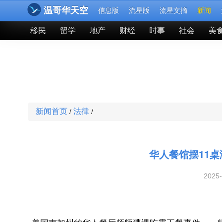
温哥华天空
信息版
流星版
流星文摘
新闻
移民
留学
地产
财经
时事
社会
美
新闻首页
法律
/
/
华人餐馆摆11
2025