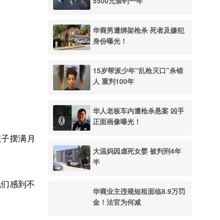
5500元禁钓一年
华裔男遭绑架枪杀 死者及嫌犯
身份曝光！
15岁帮派少年“乱枪灭口”杀错
人 重判100年
华人老板车内遭枪杀悬案 凶手
正面画像曝光！
孩子摆满月
大温妈因虐死女婴 被判刑4年
半
他们感到不
华裔业主违规短租面临8.9万罚
金！法官为何减