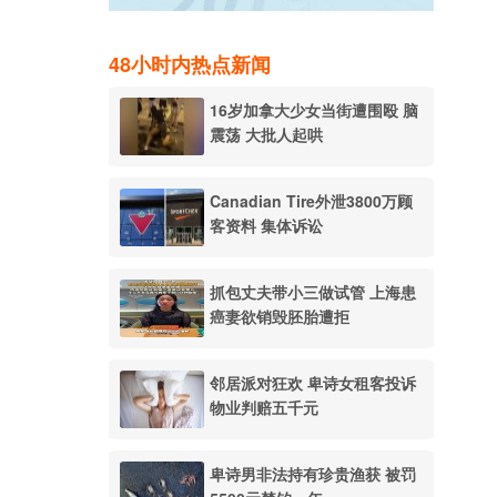
48小时内热点新闻
16岁加拿大少女当街遭围殴 脑
震荡 大批人起哄
Canadian Tire外泄3800万顾
客资料 集体诉讼
抓包丈夫带小三做试管 上海患
癌妻欲销毁胚胎遭拒
邻居派对狂欢 卑诗女租客投诉
物业判赔五千元
卑诗男非法持有珍贵渔获 被罚