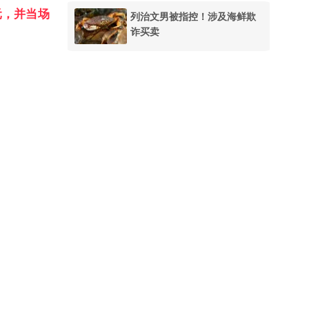
元，并当场
列治文男被指控！涉及海鲜欺
诈买卖