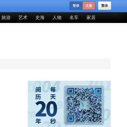
登录
注册
繁体
旅游
艺术
史海
人物
名车
家居