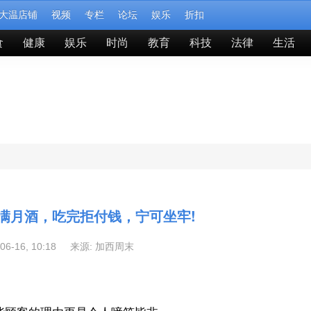
大温店铺
视频
专栏
论坛
娱乐
折扣
食
健康
娱乐
时尚
教育
科技
法律
生活
桌满月酒，吃完拒付钱，宁可坐牢!
-06-16, 10:18 来源:
加西周末