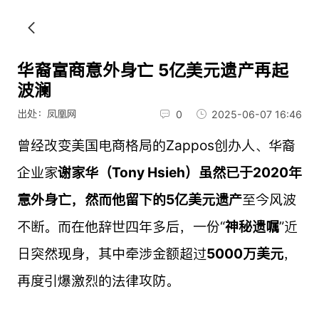
华裔富商意外身亡 5亿美元遗产再起
波澜
出处：凤凰网
0
2025-06-07 16:46
曾经改变美国电商格局的Zappos创办人、华裔
企业家
谢家华（Tony Hsieh）虽然已于2020年
意外身亡，然而他留下的5亿美元遗产
至今风波
不断。而在他辞世四年多后，一份“
神秘遗嘱
”近
日突然现身，其中牵涉金额超过
5000万美元
，
再度引爆激烈的法律攻防。