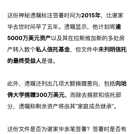
这份神秘遗嘱标注签署时间为
2015年
，比谢家
华去世时间早了五年。遗嘱显示，他计划将
逾
5000万美元资产
以及其在拉斯维加斯的多处房
产转入数个
私人信托基金
，但文件中
未列明信托
的最终受益人
是谁。
此外，遗嘱还列出几项大额捐赠意向，包括
向哈
佛大学捐赠300万美元
。而除去捐款和信托部
分，遗嘱称剩余资产将由其“家庭成员继承”。
这份文件是否为谢家华亲笔签署？签署时是否有