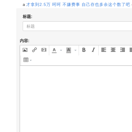
a
才拿到2.5万 呵呵 不嫌费事 自己存也多余这个数了吧
标题:
内容: