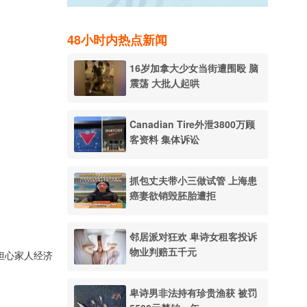
48小时内热点新闻
16岁加拿大少女当街遭围殴 脑
震荡 大批人起哄
Canadian Tire外泄3800万顾
客资料 集体诉讼
抓包丈夫带小三做试管 上海患
癌妻欲销毁胚胎遭拒
邻居派对狂欢 卑诗女租客投诉
物业判赔五千元
，担心家人经济
卑诗男非法持有珍贵渔获 被罚