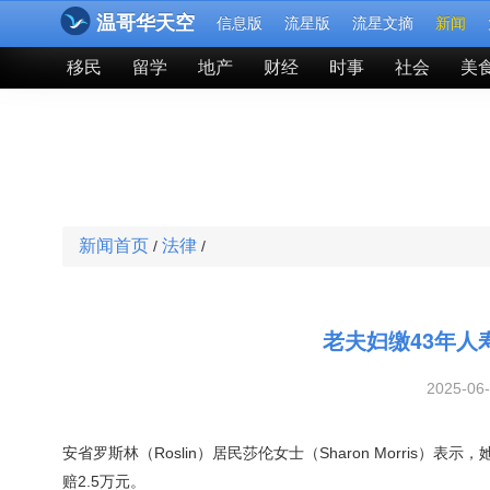
温哥华天空
信息版
流星版
流星文摘
新闻
移民
留学
地产
财经
时事
社会
美
新闻首页
法律
/
/
老夫妇缴43年
2025-06
安省罗斯林（Roslin）居民莎伦女士（Sharon Morri
赔2.5万元。