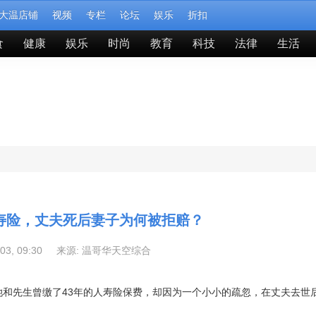
大温店铺
视频
专栏
论坛
娱乐
折扣
食
健康
娱乐
时尚
教育
科技
法律
生活
人寿险，丈夫死后妻子为何被拒赔？
-03, 09:30 来源:
温哥华天空综合
s）表示，她和先生曾缴了43年的人寿险保费，却因为一个小小的疏忽，在丈夫去