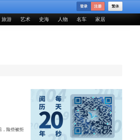
登录
注册
繁体
旅游
艺术
史海
人物
名车
家居
世后，险些被拒