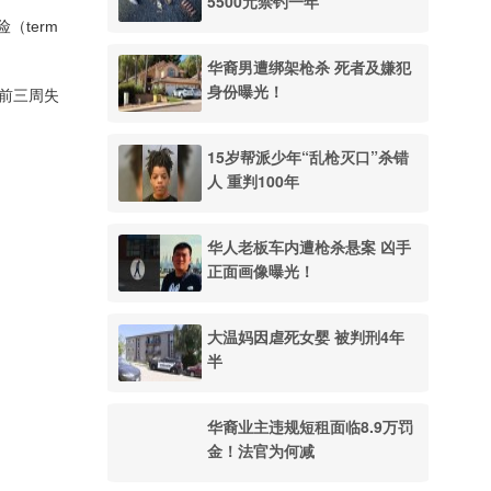
5500元禁钓一年
险（term
华裔男遭绑架枪杀 死者及嫌犯
身份曝光！
世前三周失
15岁帮派少年“乱枪灭口”杀错
人 重判100年
华人老板车内遭枪杀悬案 凶手
正面画像曝光！
大温妈因虐死女婴 被判刑4年
半
华裔业主违规短租面临8.9万罚
金！法官为何减