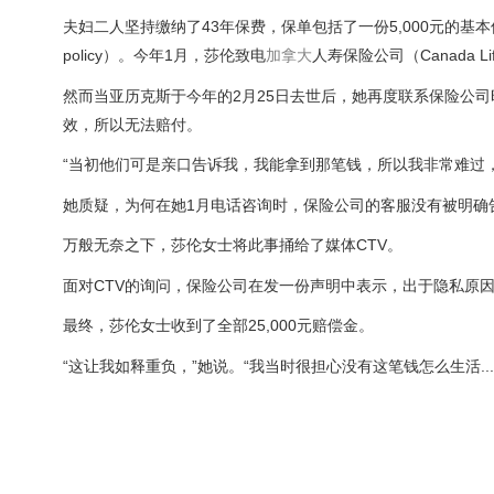
夫妇二人坚持缴纳了43年保费，保单包括了一份5,000元的基本保险加上分红
policy）。今年1月，莎伦致电
加拿大
人寿保险公司（Canada
然而当亚历克斯于今年的2月25日去世后，她再度联系保险公司时，却
效，所以无法赔付。
“当初他们可是亲口告诉我，我能拿到那笔钱，所以我非常难过，”
她质疑，为何在她1月电话咨询时，保险公司的客服没有被明确
万般无奈之下，莎伦女士将此事捅给了媒体CTV。
面对CTV的询问，保险公司在发一份声明中表示，出于隐私原因
最终，莎伦女士收到了全部25,000元赔偿金。
“这让我如释重负，”她说。“我当时很担心没有这笔钱怎么生活.